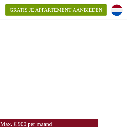
GRATIS JE APPARTEMENT AANBIEDEN
ppartement in Maastricht?
entMaastricht?
ding?
Max. € 900 per maand