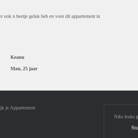
er ook n beetje geluk heb en voor dit appartement in
Keanu
Man, 25 jaar
ijk je Appartement
Niks leuks 
Stu