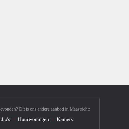
gevonden? Dit is ons andere aanbod in Maastricht:
dio's
Huurwoningen
Kamers