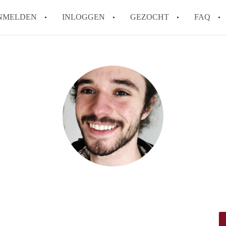
NMELDEN
INLOGGEN
GEZOCHT
FAQ
How to translate AppartementMaastricht!
Wat is AppartementMaastricht?
Hoeveel kost het om te reageren op een A
Wat is de privacyverklaring van Appartem
Berekent AppartementMaastricht
makelaarsvergoeding/bemiddelingsvergoe
Alle veelgestelde vragen