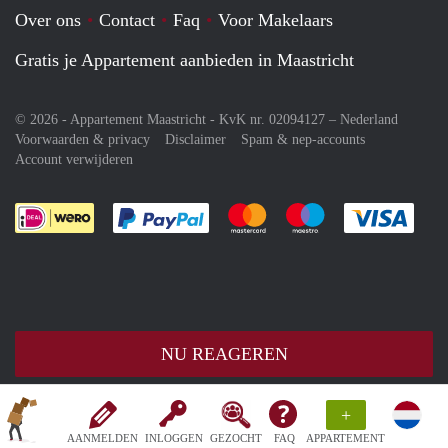
Over ons
Contact
Faq
Voor Makelaars
Gratis je Appartement aanbieden in Maastricht
© 2026 - Appartement Maastricht - KvK nr. 02094127 –
Nederland
Voorwaarden & privacy
Disclaimer
Spam & nep-accounts
Account verwijderen
Je rekent gemakkelijk af met Paypal
Je rekent gemakkelijk af met M
Je rekent gemakkelij
Je re
NU REAGEREN
+
AANMELDEN
INLOGGEN
GEZOCHT
FAQ
APPARTEMENT