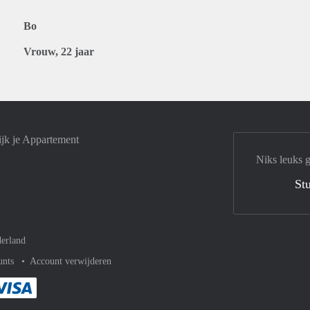
Bo
Vrouw, 22 jaar
ijk je Appartement
Niks leuks 
Stu
erland
unts
Account verwijderen
met Paypal
kelijk af met Mastercard
ent gemakkelijk af met Meastro
Je rekent gemakkelijk af met Visa