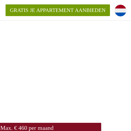
GRATIS JE APPARTEMENT AANBIEDEN
ppartement in Maastricht?
entMaastricht?
ding?
Max. € 460 per maand