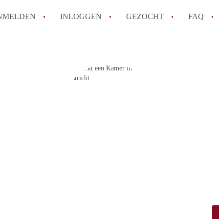
NMELDEN
INLOGGEN
GEZOCHT
FAQ
How to translate AppartementMaastricht!
Wat is AppartementMaastricht?
Hoeveel kost het om te reageren op een A
Wat is de privacyverklaring van Appartem
Berekent AppartementMaastricht
makelaarsvergoeding/bemiddelingsvergoe
Alle veelgestelde vragen