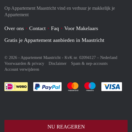
Op Appartement Maastricht vind en verhuur je makkelijk je
Appartement
Over ons
Contact
Faq
Voor Makelaars
Gratis je Appartement aanbieden in Maastricht
© 2026 - Appartement Maastricht - KvK nr. 02094127 –
Nederland
Voorwaarden & privacy
Disclaimer
Spam & nep-accounts
Account verwijderen
Je rekent gemakkelijk af met Paypal
Je rekent gemakkelijk af met M
Je rekent gemakkelij
Je re
NU REAGEREN