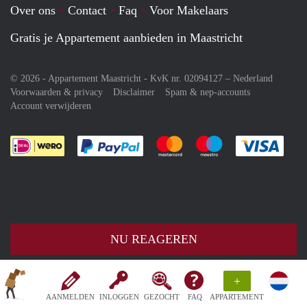
Over ons
Contact
Faq
Voor Makelaars
Gratis je Appartement aanbieden in Maastricht
© 2026 - Appartement Maastricht - KvK nr. 02094127 –
Nederland
Voorwaarden & privacy
Disclaimer
Spam & nep-accounts
Account verwijderen
Je rekent gemakkelijk af met Paypal
Je rekent gemakkelijk af met M
Je rekent gemakkelij
Je re
NU REAGEREN
+
AANMELDEN
INLOGGEN
GEZOCHT
FAQ
APPARTEMENT