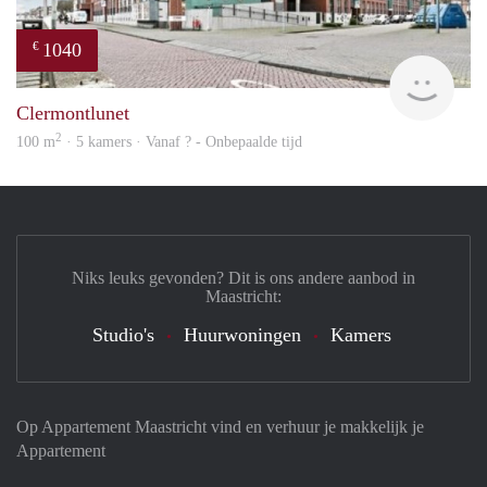
1040
€
rent
Clermontlunet
2
100 m
· 5 kamers · Vanaf ? - Onbepaalde tijd
Niks leuks gevonden? Dit is ons andere aanbod in
Maastricht:
Studio's
Huurwoningen
Kamers
Op Appartement Maastricht vind en verhuur je makkelijk je
Appartement