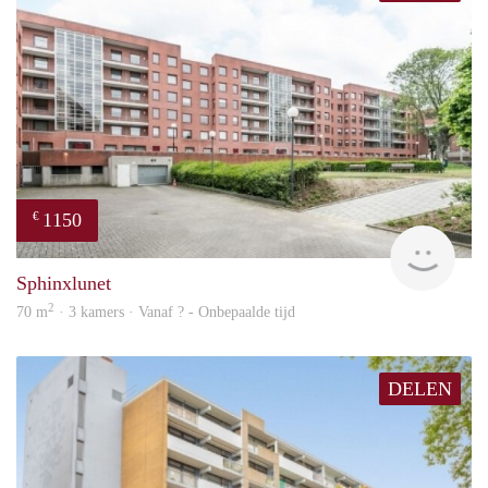
1150
€
finde
Sphinxlunet
2
70 m
· 3 kamers · Vanaf ? - Onbepaalde tijd
DELEN