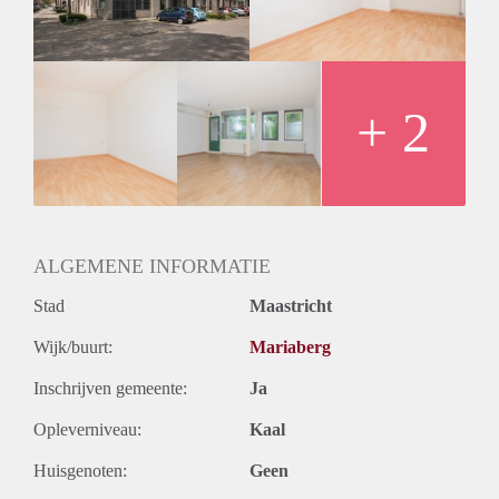
Huurtermijn
Onbepaalde termijn
Oplevering
Kaal
+ 2
ALGEMENE INFORMATIE
Stad
Maastricht
Wijk/buurt:
Mariaberg
Inschrijven gemeente:
Ja
Opleverniveau:
Kaal
Huisgenoten:
Geen