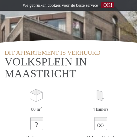
OK!
We gebruiken
cookies
voor de beste service
DIT APPARTEMENT IS VERHUURD
VOLKSPLEIN IN
MAASTRICHT
2
80 m
4 kamers
∞
?