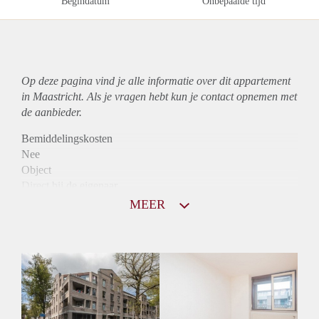
Begindatum
Onbepaalde tijd
Op deze pagina vind je alle informatie over dit
appartement
in Maastricht. Als je vragen hebt kun je contact opnemen met
de aanbieder.
Bemiddelingskosten
Nee
Object
Direct bij de eigenaar
Borg
MEER
950
Garantiestelling
Mogelijk
Huurtoeslag
Niet mogelijk
Inkomen eis
2,7 X Maandhuur Bruto