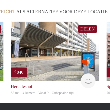
RICHT
ALS ALTERNATIEF VOOR DEZE LOCATIE
DELEN
840
€
rent
finder
Herculeshof
S
2
85 m
· 4 kamers · Vanaf ? - Onbepaalde tijd
7