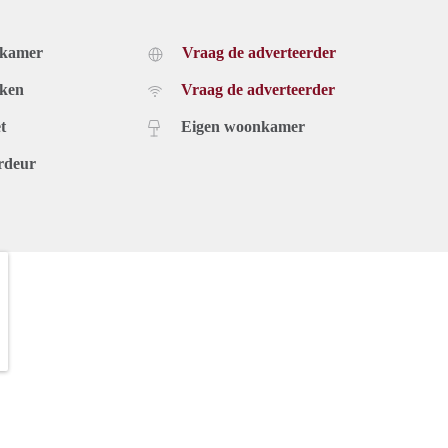
dkamer
Vraag de adverteerder
uken
Vraag de adverteerder
t
Eigen woonkamer
rdeur