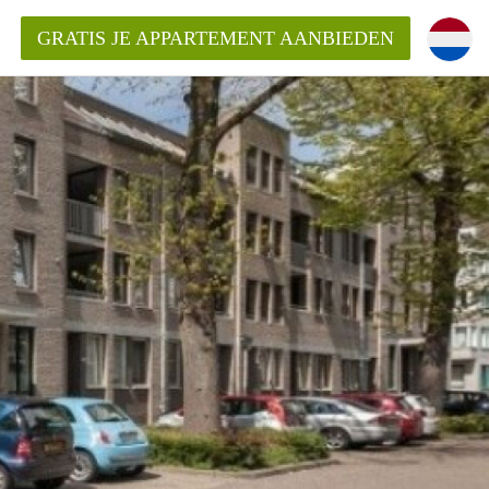
GRATIS JE APPARTEMENT AANBIEDEN
ppartement in Maastricht?
entMaastricht?
ding?