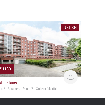
DELEN
1150
€
finder
phinxlunet
2
0 m
· 3 kamers · Vanaf ? - Onbepaalde tijd