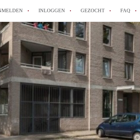
NMELDEN
INLOGGEN
GEZOCHT
FAQ
How to translate AppartementMaastricht!
Wat is AppartementMaastricht?
Hoeveel kost het om te reageren op een A
Wat is de privacyverklaring van Appartem
Berekent AppartementMaastricht
makelaarsvergoeding/bemiddelingsvergoe
Alle veelgestelde vragen