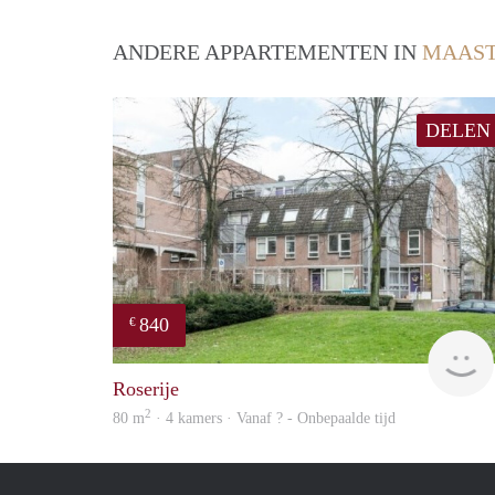
ANDERE APPARTEMENTEN IN
MAAST
DELEN
840
€
Roserije
2
80 m
· 4 kamers · Vanaf ? - Onbepaalde tijd