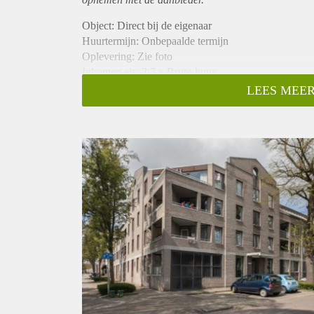
Object: Direct bij de eigenaar
Huurtermijn: Onbepaalde termijn
Oplevering: Zie foto
Inkomen eis: 2,7 x Bruto huur
Garantiestelling mogelijk: Ja
LEES MEER
Borg: 1 Maand
Bemiddeling kosten: Nee
Woningdelers toegestaan: Ja
Huisdieren toegestaan: Afhankelijk van de Eigenaar
Huurtoeslag grens: Nee
Geschikt voor studenten: Afhankelijk van de Eigena