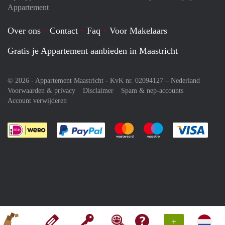
Appartement
Over ons
Contact
Faq
Voor Makelaars
Gratis je Appartement aanbieden in Maastricht
© 2026 - Appartement Maastricht - KvK nr. 02094127 –
Nederland
Voorwaarden & privacy
Disclaimer
Spam & nep-accounts
Account verwijderen
Je rekent gemakkelijk af met Paypal
Je rekent gemakkelijk af met M
Je rekent gemakkelij
Je re
+