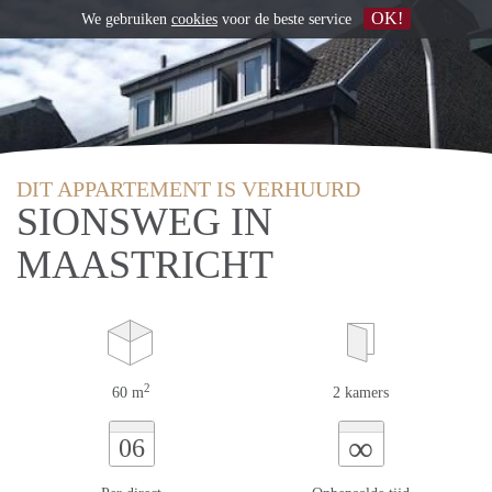
OK!
We gebruiken
cookies
voor de beste service
DIT APPARTEMENT IS VERHUURD
SIONSWEG IN
MAASTRICHT
2
60 m
2 kamers
∞
06