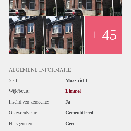
NIET TOEGESTAAN!!
Huurgegevens:
- De huurprijs incl. servicekosten, tv/internet en GWE
bedraagt € 1115,- per maand.
- De waarborgsom bedraag 2 x de maandhuur.
+ 45
ALGEMENE INFORMATIE
Stad
Maastricht
Wijk/buurt:
Limmel
Inschrijven gemeente:
Ja
Opleverniveau:
Gemeubileerd
Huisgenoten:
Geen