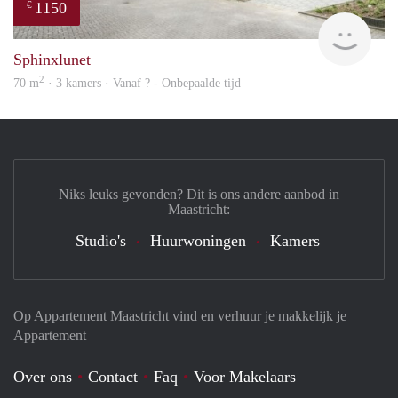
1150
€
finde
Sphinxlunet
2
70 m
· 3 kamers · Vanaf ? - Onbepaalde tijd
Niks leuks gevonden? Dit is ons andere aanbod in
Maastricht:
Studio's
Huurwoningen
Kamers
Op Appartement Maastricht vind en verhuur je makkelijk je
Appartement
Over ons
Contact
Faq
Voor Makelaars