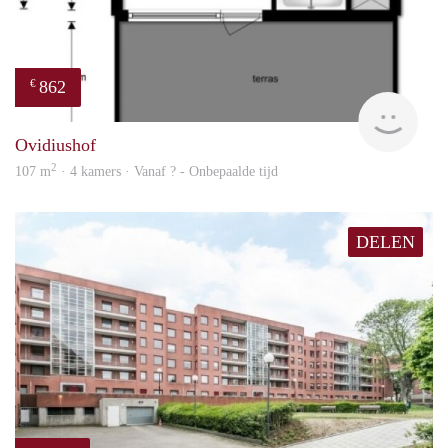
862
€
Woni
Ovidiushof
2
107 m
· 4 kamers · Vanaf ? - Onbepaalde tijd
DELEN