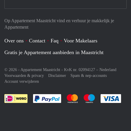
Op Appartement Maastricht vind en verhuur je makkelijk je
Appartement
Over ons
Contact
Faq
Voor Makelaars
Gratis je Appartement aanbieden in Maastricht
© 2026 - Appartement Maastricht - KvK nr. 02094127 –
Nederland
Voorwaarden & privacy
Disclaimer
Spam & nep-accounts
Account verwijderen
Je rekent gemakkelijk af met Paypal
Je rekent gemakkelijk af met M
Je rekent gemakkelij
Je re