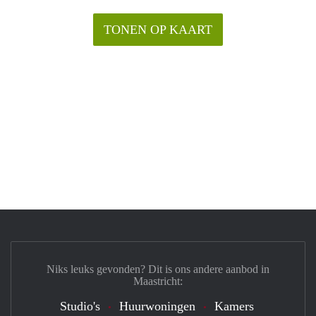
TONEN OP KAART
Niks leuks gevonden? Dit is ons andere aanbod in
Maastricht:
Studio's
Huurwoningen
Kamers