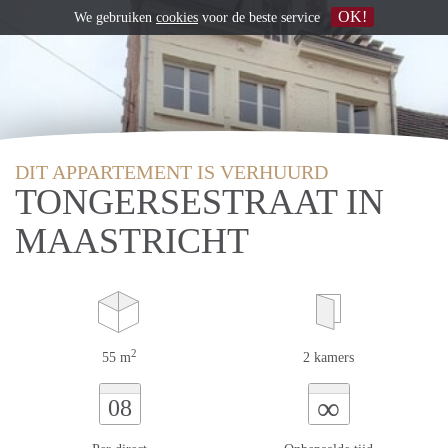
OK!
We gebruiken
cookies
voor de beste service
DIT APPARTEMENT IS VERHUURD
TONGERSESTRAAT IN
MAASTRICHT
2
55 m
2 kamers
∞
08