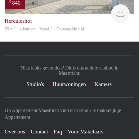
840
€
finde
Herculeshof
2
85 m
· 4 kamers · Vanaf ? - Onbepaalde tijd
Niks leuks gevonden? Dit is ons andere aanbod in
Maastricht:
Studio's
Huurwoningen
Kamers
Op Appartement Maastricht vind en verhuur je makkelijk je
Appartement
Over ons
Contact
Faq
Voor Makelaars