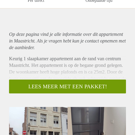
Per direct
Onbepaalde tijd
Op deze pagina vind je alle informatie over dit
appartement
in Maastricht. Als je vragen hebt kun je contact opnemen met
de aanbieder.
Keurig 1 slaapkamer appartement aan de rand van centrum
Maastricht. Het appartement is op de begane grond gelegen.
De woonkamer heeft hoge plafonds en is ca 25m2. Door de
hoge raampartij aan de voorzijde als ook achterzijde geniet de
woonkamer veel natuurlijke lichtinval. De gesloten keuken is
LEES MEER MET EEN PAKKET!
v.v. een ruime keukenunit
welke beschikt over inbouw koelkast/vriezer, combi oven,
vaatwasser, 4 pits gasfornuis en afzuigkap. De ruime
slaapkamer van ca 15 m2 is aan de achterzijde gelegen. De
badkamer is v.v. douche, wastafel en toilet.
De huurprijs incl. G/W en excl. E bedraagt € 1125,- per
maand. De waarborgsom bedraagt € 1687,50.