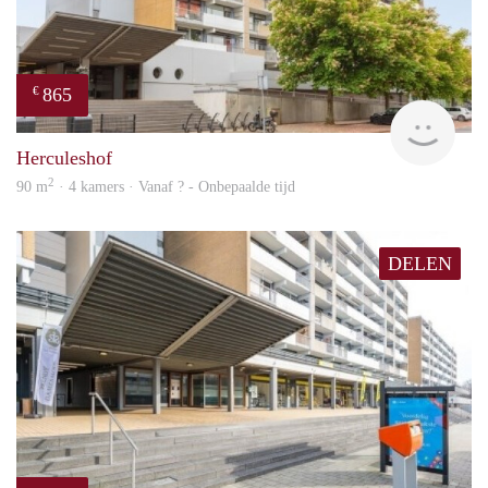
865
€
finde
Herculeshof
2
90 m
· 4 kamers · Vanaf ? - Onbepaalde tijd
DELEN