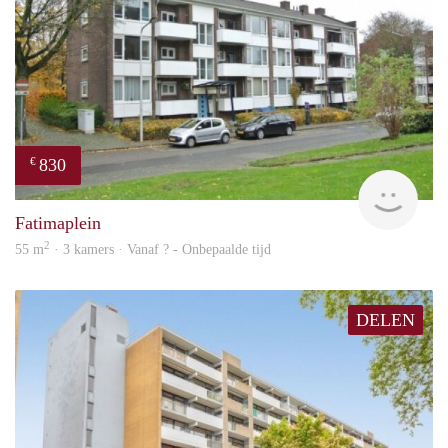
830
€
finde
Fatimaplein
2
55 m
· 3 kamers · Vanaf ? - Onbepaalde tijd
DELEN