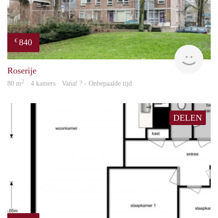
840
€
rent
Roserije
2
80 m
· 4 kamers · Vanaf ? - Onbepaalde tijd
DELEN