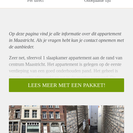
Per direct
Onbepaalde tijd
Op deze pagina vind je alle informatie over dit
appartement
in Maastricht. Als je vragen hebt kun je contact opnemen met
de aanbieder.
Zeer net, sfeervol 1 slaapkamer appartement aan de rand van
centrum Maastricht. Het appartement is gelegen op de eerste
verdieping van een goed onderhouden pand. Het geheel is
hoogwaardig afgewerkt en tot in de puntjes verzorgd. De
woonkamer is aan de voorzijde gelegen en kenmerkt zich
LEES MEER MET EEN PAKKET!
door een hoog plafond met authentieke balken. De keuken is
modern en voorzien van een combi oven, 4 pits gasfornuis,
afzuigkap, koelkast en vaatwasser. De ruime slaapkamer is
aan de achterzijde gelegen en voorzien van een vaste
kastenwand. Vanuit de slaapkamer is eveneens de moderne
badkamer met douche en wastafel te bereiken. Het toilet en
de wasmachineruimte zijn separaat gelegen.