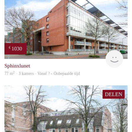
1030
€
finde
Sphinxlunet
2
77 m
· 3 kamers · Vanaf ? - Onbepaalde tijd
DELEN