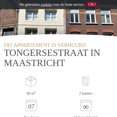
OK!
We gebruiken
cookies
voor de beste service
DIT APPARTEMENT IS VERHUURD
TONGERSESTRAAT IN
MAASTRICHT
2
60 m
2 kamers
∞
07