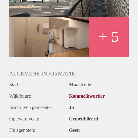
Niet geschikt voor studenten.
Huurprijs incl. G/W/E en servicekosten bedraagt € 1080,- per
maand. Waarborgsom staat gelijk aan 1 x de maandhuur.
+ 5
ALGEMENE INFORMATIE
Stad
Maastricht
Wijk/buurt:
Kommelkwartier
Inschrijven gemeente:
Ja
Opleverniveau:
Gemeubileerd
Huisgenoten:
Geen