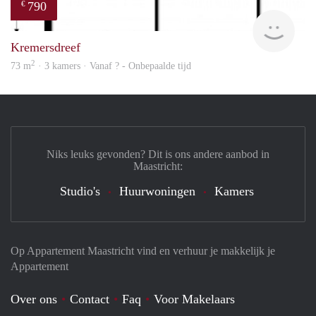
790
€
Woni
Kremersdreef
2
73 m
· 3 kamers · Vanaf ? - Onbepaalde tijd
Niks leuks gevonden? Dit is ons andere aanbod in
Maastricht:
Studio's
Huurwoningen
Kamers
Op Appartement Maastricht vind en verhuur je makkelijk je
Appartement
Over ons
Contact
Faq
Voor Makelaars