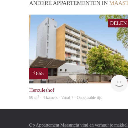
ANDERE APPARTEMENTEN IN
MAAST
DELEN
865
€
Herculeshof
2
90 m
· 4 kamers · Vanaf ? - Onbepaalde tijd
Op Appartement Maastricht vind en verhuur je makkel