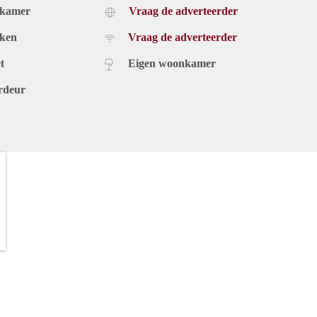
dkamer
Vraag de adverteerder
uken
Vraag de adverteerder
t
Eigen woonkamer
rdeur