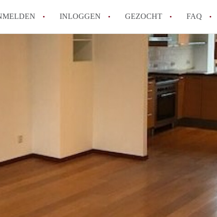
NMELDEN
INLOGGEN
GEZOCHT
FAQ
How to translate AppartementMaastricht!
Wat is AppartementMaastricht?
Hoeveel kost het om te reageren op een A
Wat is de privacyverklaring van Appartem
Berekent AppartementMaastricht
makelaarsvergoeding/bemiddelingsvergoe
Alle veelgestelde vragen