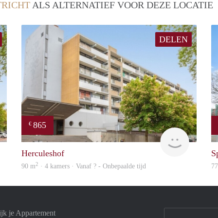
RICHT
ALS ALTERNATIEF VOOR DEZE LOCATIE
DELEN
865
€
finder
Woning
Herculeshof
S
2
90 m
· 4 kamers · Vanaf ? - Onbepaalde tijd
7
ijk je Appartement