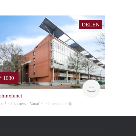
DELEN
1030
€
finder
phinxlunet
2
7 m
· 3 kamers · Vanaf ? - Onbepaalde tijd