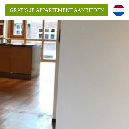
GRATIS JE APPARTEMENT AANBIEDEN
ppartement in Maastricht?
entMaastricht?
ding?