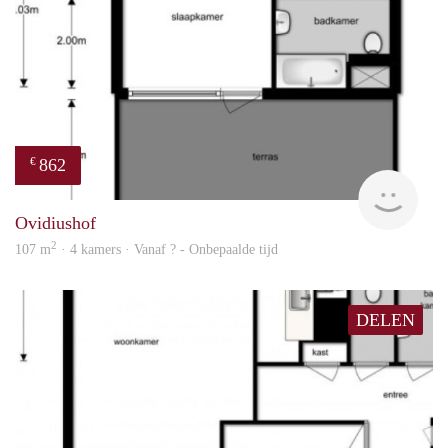
862
€
Woni
Ovidiushof
2
107 m
· 4 kamers · Vanaf ? - Onbepaalde tijd
DELEN