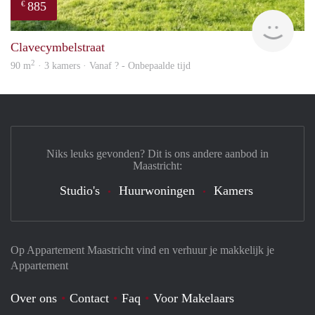
885
€
finde
Clavecymbelstraat
2
90 m
· 3 kamers · Vanaf ? - Onbepaalde tijd
Niks leuks gevonden? Dit is ons andere aanbod in
Maastricht:
Studio's
Huurwoningen
Kamers
Op Appartement Maastricht vind en verhuur je makkelijk je
Appartement
Over ons
Contact
Faq
Voor Makelaars