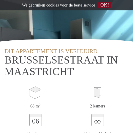
OK!
We gebruiken
cookies
voor de beste service
DIT APPARTEMENT IS VERHUURD
BRUSSELSESTRAAT IN
MAASTRICHT
2
68 m
2 kamers
∞
06