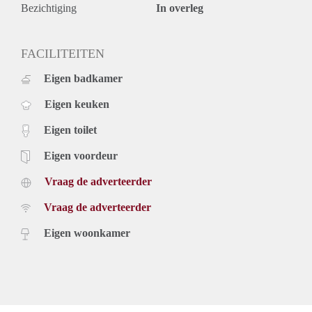
De woning is ideaal voor expats of voor een werkend
Bezichtiging
In overleg
koppel.
Huisdieren zijn niet toegestaan!
Minimale huurperiode is 12 maanden.
FACILITEITEN
Zeer gunstig gelegen ten opzichte van alle winkels
Eigen badkamer
(Stadscentrum) supermarkten, Universiteiten, centraal station
en alle uitvalswegen
Eigen keuken
Eigen toilet
Eigen voordeur
Vraag de adverteerder
Vraag de adverteerder
Eigen woonkamer