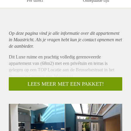
Per direct
Onbepaalde tijd
Op deze pagina vind je alle informatie over dit
appartement
in Maastricht. Als je vragen hebt kun je contact opnemen met
de aanbieder.
Dit Luxe ruime en prachtig volledig gerenoveerde
appartement van (68m2) met een privétuin en terras is
gelegen op een TOP Locatie aan de Brusselsestraat in het
Bruisende Centrum van Maastricht.
De woning is gelegen op de begane grond die via grote
LEES MEER MET EEN PAKKET!
openslaande deuren directe toegang bied tot een onder
architect ontworpen tuin en zeer veel licht inval bied.
Indeling:
Bij binnenkomst kom je aan in de ruime hal waar zich een
apart toilet met fontein bevindt (1,5m2).
De ruime leefkeuken die voorzien is van alle gemakken en
luxe is uitgerust diverse nieuwe ingebouwd apparatuur zoals: