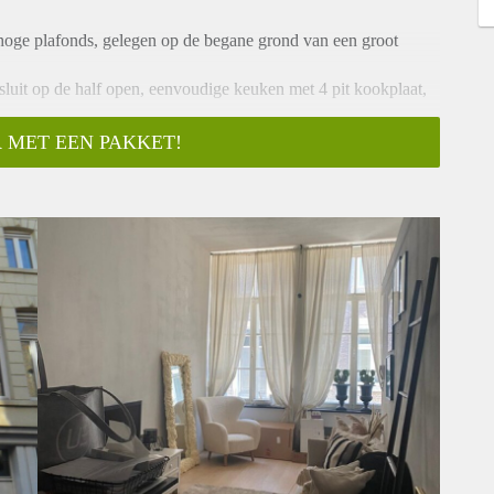
oge plafonds, gelegen op de begane grond van een groot
luit op de half open, eenvoudige keuken met 4 pit kookplaat,
afel en wasmachine aansluiting.
 MET EEN PAKKET!
- per maand. Waarborgsom gelijk aan 1 maand huur.