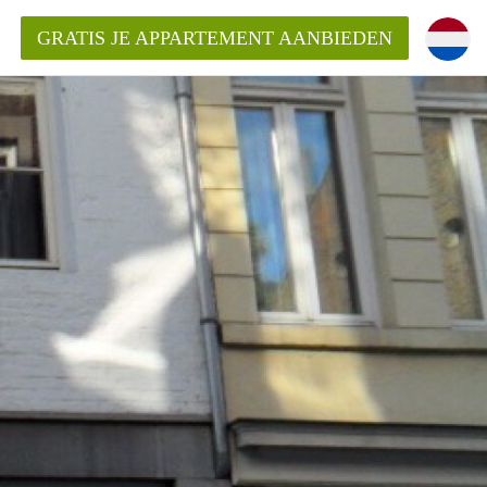
GRATIS JE APPARTEMENT AANBIEDEN
ppartement in Maastricht?
entMaastricht?
ding?