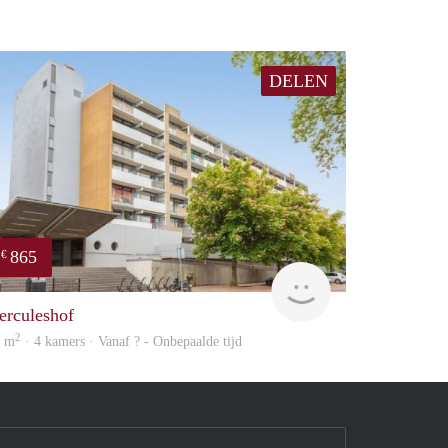
DELEN
865
€
finder
erculeshof
2
0 m
· 4 kamers · Vanaf ? - Onbepaalde tijd