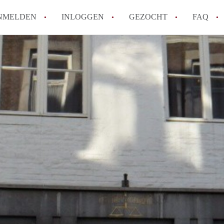
NMELDEN
INLOGGEN
GEZOCHT
FAQ
How to translate AppartementMaastricht!
Wat is AppartementMaastricht?
Hoeveel kost het om te reageren op een A
Wat is de privacyverklaring van Appartem
Berekent AppartementMaastricht
makelaarsvergoeding/bemiddelingsvergoe
Alle veelgestelde vragen