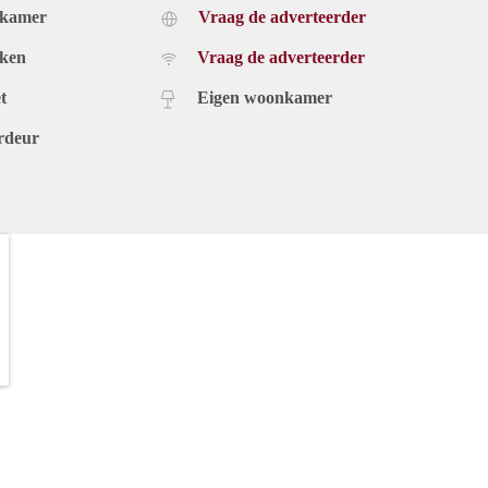
dkamer
Vraag de adverteerder
uken
Vraag de adverteerder
t
Eigen woonkamer
rdeur