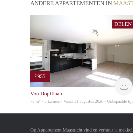
ANDERE APPARTEMENTEN IN
MAAST
DELEN
955
€
Von Dopfflaan
2
76 m
· 3 kamers · Vanaf 31 augustus 2026 - Onbepaalde tij
Op Appartement Maastricht vind en verhuur je makkel