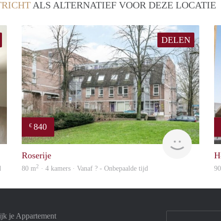
RICHT
ALS ALTERNATIEF VOOR DEZE LOCATIE
DELEN
840
€
Immo
rent
Roserije
H
2
d
80 m
· 4 kamers · Vanaf ? - Onbepaalde tijd
9
ijk je Appartement