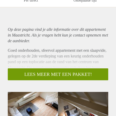
Per direct
Onbepaalde tijd
Op deze pagina vind je alle informatie over dit
appartement
in Maastricht. Als je vragen hebt kun je contact opnemen met
de aanbieder.
Goed onderhouden, sfeervol appartement met een slaapvide,
gelegen op de 2de verdieping van een keurig onderhouden
pand op een toplocatie aan de rand van het centrum van
Maastricht. De woonkamer kenmerkt zich door het hoge
plafond. Vanuit de woonkamer is de royale vide te bereiken,
LEES MEER MET EEN PAKKET!
wat in gebruik is als de slaapkamer. De gesloten leefkeuken
is ruim van opzet en aan de achterzijde van het pand gelegen.
Moderne, luxe keuken unit v.v. alle apparatuur. De keurige
badkamer is uitgerust met een douche cabine, wastafel en
toilet.
Huurgegevens:
- De huurprijs incl. servicekosten /water en excl. gas en