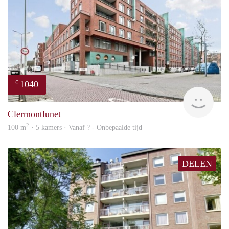
1040
€
finde
Clermontlunet
2
100 m
· 5 kamers · Vanaf ? - Onbepaalde tijd
DELEN