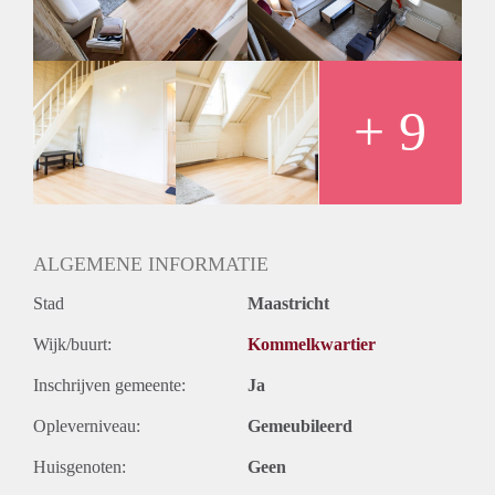
elektra bedraagt € 950,- per maand.
- De waarborgsom bedraagt € 950,-
- De minimale huurperiode bedraagt 12 maanden.
Niet geschikt voor studerende woningdelers en huisdieren
zijn helaas ook niet toegestaan.
+ 9
ALGEMENE INFORMATIE
Stad
Maastricht
Wijk/buurt:
Kommelkwartier
Inschrijven gemeente:
Ja
Opleverniveau:
Gemeubileerd
Huisgenoten:
Geen