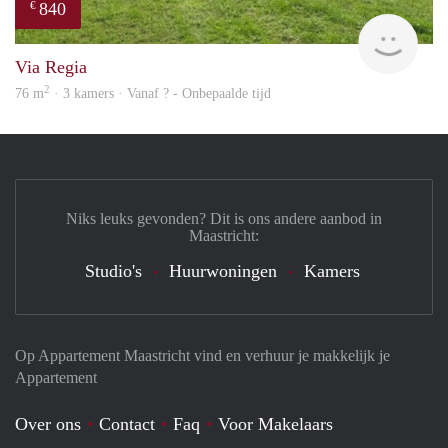
840
€
rent
Via Regia
2
76 m
· 3 kamers · Vanaf ? - Onbepaalde tijd
Niks leuks gevonden? Dit is ons andere aanbod in
Maastricht:
Studio's
Huurwoningen
Kamers
Op Appartement Maastricht vind en verhuur je makkelijk je
Appartement
Over ons
Contact
Faq
Voor Makelaars