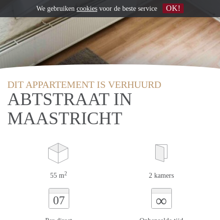
OK!
We gebruiken
cookies
voor de beste service
DIT APPARTEMENT IS VERHUURD
ABTSTRAAT IN
MAASTRICHT
2
55 m
2 kamers
∞
07