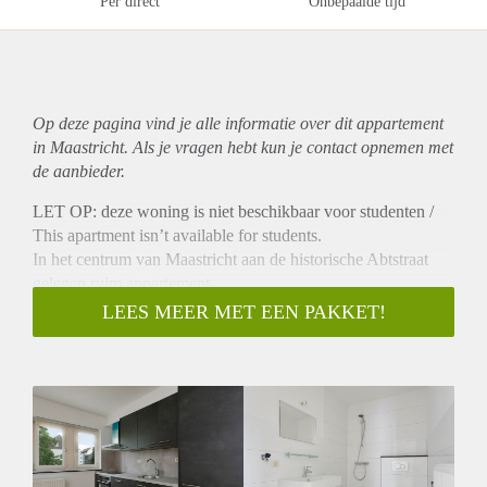
Per direct
Onbepaalde tijd
Op deze pagina vind je alle informatie over dit
appartement
in Maastricht. Als je vragen hebt kun je contact opnemen met
de aanbieder.
LET OP: deze woning is niet beschikbaar voor studenten /
This apartment isn’t available for students.
In het centrum van Maastricht aan de historische Abtstraat
gelegen ruim appartement.
Het 2-kamer appartement bevindt zich op de begane grond
LEES MEER MET EEN PAKKET!
van dit Rijksmonumentale complex en alle belangrijke
voorzieningen zijn binnen handbereik.