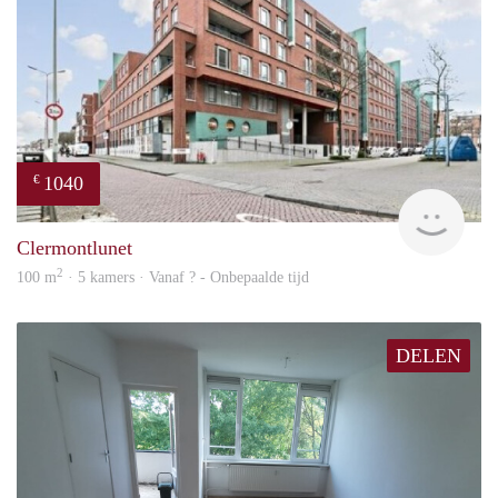
1040
€
rent
Clermontlunet
2
100 m
· 5 kamers · Vanaf ? - Onbepaalde tijd
DELEN