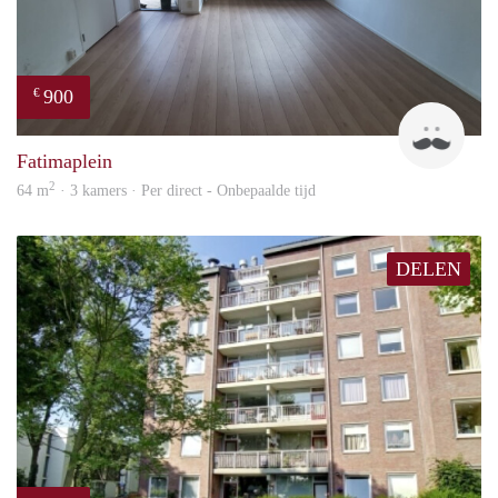
900
€
Tim
Fatimaplein
2
64 m
· 3 kamers · Per direct - Onbepaalde tijd
DELEN