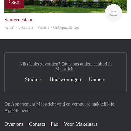
860
€
Woni
Sauterneslaan
2
72 m
· 3 kamers · Vanaf ? - Onbepaalde tijd
Niks leuks gevonden? Dit is ons andere aanbod in
Maastricht:
Studio's
Huurwoningen
Kamers
Op Appartement Maastricht vind en verhuur je makkelijk je
Appartement
Over ons
Contact
Faq
Voor Makelaars