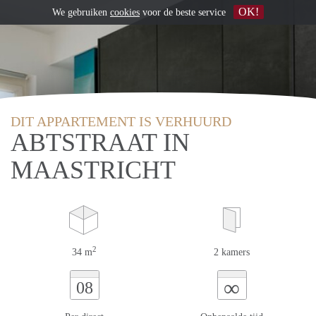
OK!
We gebruiken
cookies
voor de beste service
DIT APPARTEMENT IS VERHUURD
ABTSTRAAT IN
MAASTRICHT
2
34 m
2 kamers
∞
08