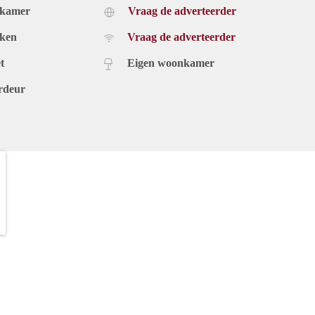
dkamer
Vraag de adverteerder
uken
Vraag de adverteerder
t
Eigen woonkamer
rdeur