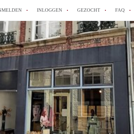
NMELDEN
INLOGGEN
GEZOCHT
FAQ
How to translate AppartementMaastricht!
Wat is AppartementMaastricht?
Hoeveel kost het om te reageren op een A
Wat is de privacyverklaring van Appartem
Berekent AppartementMaastricht
makelaarsvergoeding/bemiddelingsvergoe
Alle veelgestelde vragen