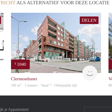
RICHT
ALS ALTERNATIEF VOOR DEZE LOCATIE
DELEN
1040
€
Woning
finder
Clermontlunet
V
2
100 m
· 5 kamers · Vanaf ? - Onbepaalde tijd
8
ijk je Appartement