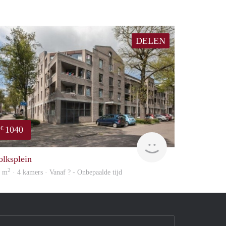
DELEN
1040
€
rent
olksplein
2
0 m
· 4 kamers · Vanaf ? - Onbepaalde tijd