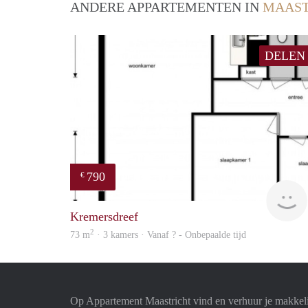
ANDERE APPARTEMENTEN IN
MAAST
DELEN
790
€
Kremersdreef
2
73 m
· 3 kamers · Vanaf ? - Onbepaalde tijd
Op Appartement Maastricht vind en verhuur je makkel