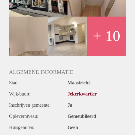
- Voorzien van airco.
- Zowel de voor als achterzijde voorzijn van schuine wanden.
- Niet geschikt voor personen van boven de 1.90m
Huurgegevens:
- De huurprijs incl. voorschot G/W/E en servicekosten
+ 10
bedraagt € 1170,- per maand.
- Waarborgsom bedraagt € 1750,-
ALGEMENE INFORMATIE
Stad
Maastricht
Wijk/buurt:
Jekerkwartier
Inschrijven gemeente:
Ja
Opleverniveau:
Gemeubileerd
Huisgenoten:
Geen