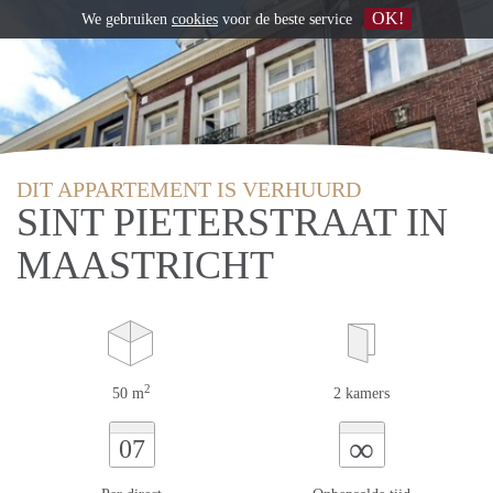
OK!
We gebruiken
cookies
voor de beste service
DIT APPARTEMENT IS VERHUURD
SINT PIETERSTRAAT IN
MAASTRICHT
2
50 m
2 kamers
∞
07