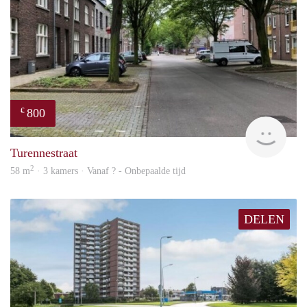
800
€
finde
Turennestraat
2
58 m
· 3 kamers · Vanaf ? - Onbepaalde tijd
DELEN