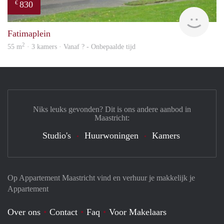
830
€
finde
Fatimaplein
2
55 m
· 3 kamers · Vanaf ? - Onbepaalde tijd
Niks leuks gevonden? Dit is ons andere aanbod in
Maastricht:
Studio's
Huurwoningen
Kamers
Op Appartement Maastricht vind en verhuur je makkelijk je
Appartement
Over ons
Contact
Faq
Voor Makelaars