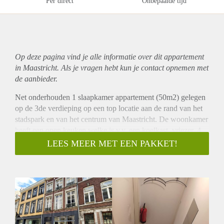
Per direct
Onbepaalde tijd
Op deze pagina vind je alle informatie over dit
appartement
in Maastricht. Als je vragen hebt kun je contact opnemen met
de aanbieder.
Net onderhouden 1 slaapkamer appartement (50m2) gelegen
op de 3de verdieping op een top locatie aan de rand van het
stadspark en van het centrum van Maastricht. De woonkamer
heeft een open keuken welke is v.v. een koelkast, vriezer, 4
pits fornuis, oven, afzuiging en kleine vaatwasser. De
LEES MEER MET EEN PAKKET!
slaapkamer is ruim van opzet en aan de achterzijde van het
appartement gelegen. De badkamer is v.v. een inloop douche,
wastafel, toilet en wasmachine aansluiting. Bij het gehuurde
hoort tevens een kleine bergruimte. Het gehele appartement is
voorzien van een laminaatvloer en airconditioning.
Bijzonderheden:
- Niet beschikbaar voor woningdelers.