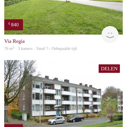
840
€
rent
Via Regia
2
76 m
· 3 kamers · Vanaf ? - Onbepaalde tijd
DELEN