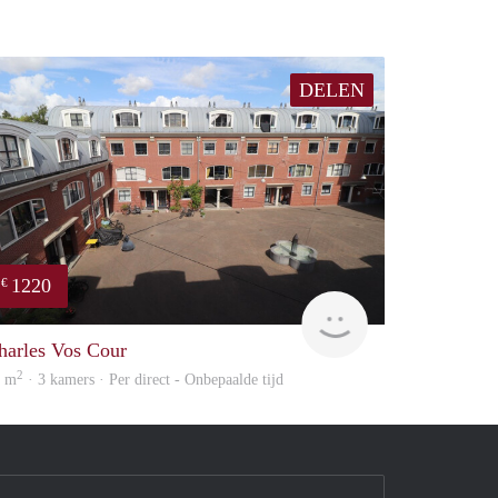
DELEN
1220
€
Immo
harles Vos Cour
2
0 m
· 3 kamers · Per direct - Onbepaalde tijd