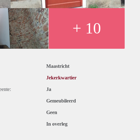
 maand.
+ 10
Maastricht
Jekerkwartier
eente:
Ja
Gemeubileerd
Geen
In overleg