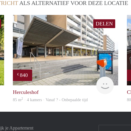
RICHT
ALS ALTERNATIEF VOOR DEZE LOCATIE
DELEN
840
€
finder
finder
Herculeshof
C
2
85 m
· 4 kamers · Vanaf ? - Onbepaalde tijd
8
ijk je Appartement