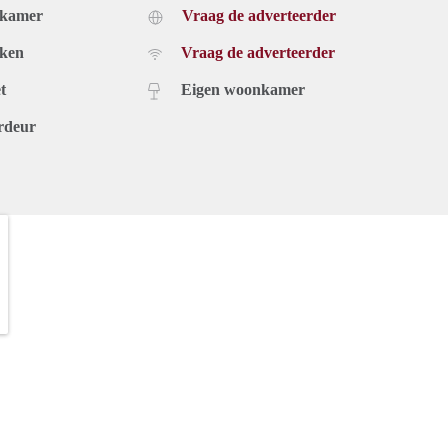
dkamer
Vraag de adverteerder
uken
Vraag de adverteerder
t
Eigen woonkamer
rdeur