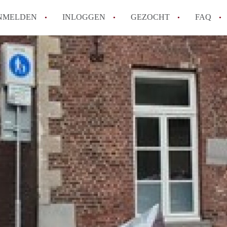
NMELDEN
INLOGGEN
GEZOCHT
FAQ
How to translate AppartementMaastricht!
Wat is AppartementMaastricht?
Hoeveel kost het om te reageren op een A
Wat is de privacyverklaring van Appartem
Berekent AppartementMaastricht
makelaarsvergoeding/bemiddelingsvergoe
Alle veelgestelde vragen