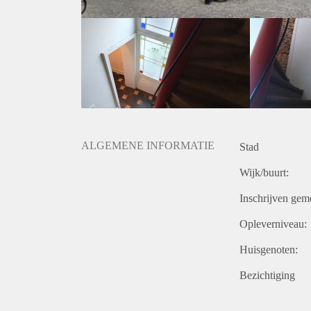
- Voorschot stook- en waterkosten bedraagt € 210,-
- Waarborgsom bedraagt eenmalig € 2550,-
- Minimale huurtermijn: 12 maanden.
- Huisdieren zijn hier helaas niet toegestaan.
ALGEMENE INFORMATIE
Stad
Wijk/buurt:
Inschrijven gem
Opleverniveau:
Huisgenoten:
Bezichtiging