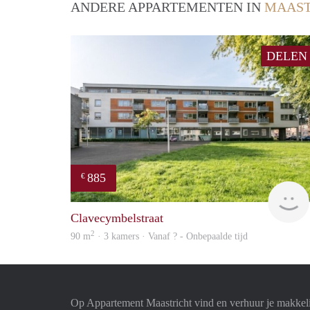
ANDERE APPARTEMENTEN IN
MAAST
DELEN
885
€
Clavecymbelstraat
2
90 m
· 3 kamers · Vanaf ? - Onbepaalde tijd
Op Appartement Maastricht vind en verhuur je makkel