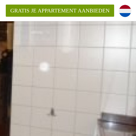
GRATIS JE APPARTEMENT AANBIEDEN
ppartement in Maastricht?
entMaastricht?
ding?