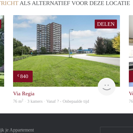
RICHT
ALS ALTERNATIEF VOOR DEZE LOCATIE
DELEN
840
€
finder
rent
Via Regia
V
2
76 m
· 3 kamers · Vanaf ? - Onbepaalde tijd
7
ijk je Appartement