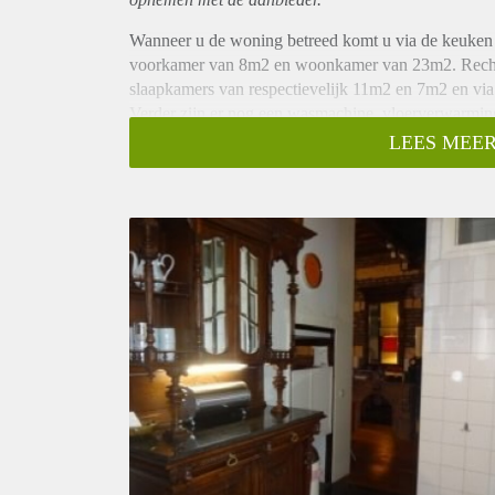
Wanneer u de woning betreed komt u via de keuken v
voorkamer van 8m2 en woonkamer van 23m2. Rechts
slaapkamers van respectievelijk 11m2 en 7m2 en via 
Verder zijn er nog een wasmachine, vloerverwarming
kamerappartement aanwezig.
LEES MEER
Optioneel zijn 2 keer per maand een schoonmaak voo
badtextiel en keukentextiel voor een meerprijs van 
Toeslag voor twee personen: + €45,00. dus in totaa
Geschikt voor een (werkend) koppel