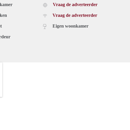
dkamer
Vraag de adverteerder
uken
Vraag de adverteerder
t
Eigen woonkamer
rdeur