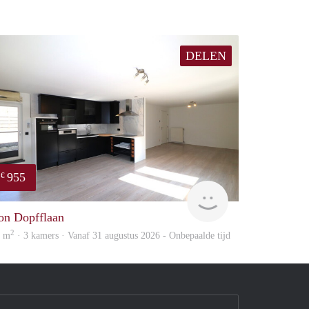
DELEN
955
€
Immo
on Dopfflaan
2
6 m
· 3 kamers · Vanaf 31 augustus 2026 - Onbepaalde tijd