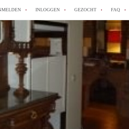
NMELDEN
INLOGGEN
GEZOCHT
FAQ
How to translate AppartementMaastricht!
Wat is AppartementMaastricht?
Hoeveel kost het om te reageren op een A
Wat is de privacyverklaring van Appartem
Berekent AppartementMaastricht
makelaarsvergoeding/bemiddelingsvergoe
Alle veelgestelde vragen