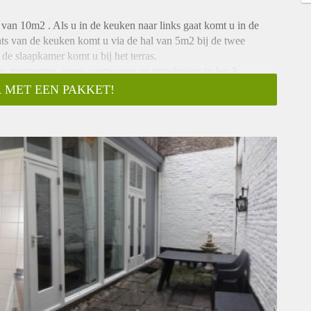
an 10m2 . Als u in de keuken naar links gaat komt u in de
 van de keuken komt u via de hal van 5m2 bij de twee
de slaapkamer komt u bij het terras.
, magnetron, oven, vaatwasser en rainshower in het 3
 MET EEN PAKKET!
r een meerprijs van 55 euro en een keer per maand lakens,
27 euro per maand.
l €1395 per maand.