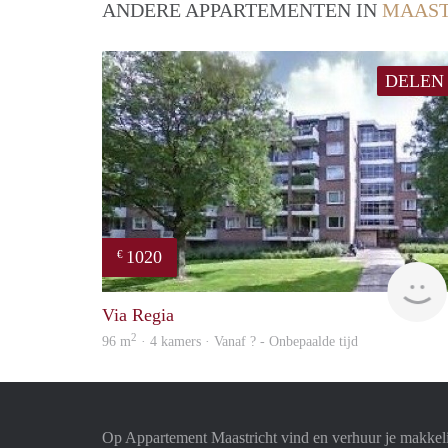
ANDERE APPARTEMENTEN IN
MAAST
DELEN
1020
€
Via Regia
2
96 m
· 4 kamers · Vanaf ? - Onbepaalde tijd
Op Appartement Maastricht vind en verhuur je makkel