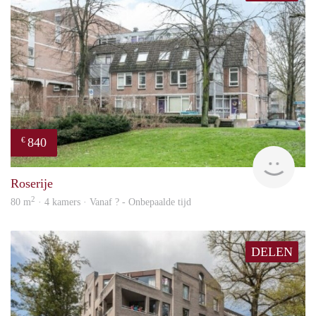
840
€
rent
Roserije
2
80 m
· 4 kamers · Vanaf ? - Onbepaalde tijd
DELEN