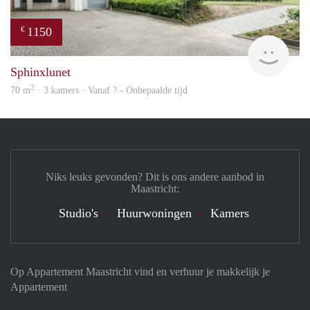
1150
€
finde
Sphinxlunet
2
70 m
· 3 kamers · Vanaf ? - Onbepaalde tijd
Niks leuks gevonden? Dit is ons andere aanbod in
Maastricht:
Studio's
Huurwoningen
Kamers
Op Appartement Maastricht vind en verhuur je makkelijk je
Appartement