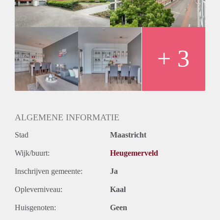
Huurtermijn
Onbepaalde termijn
Oplevering
Kaal
+ 3
ALGEMENE INFORMATIE
Stad
Maastricht
Wijk/buurt:
Heugemerveld
Inschrijven gemeente:
Ja
Opleverniveau:
Kaal
Huisgenoten:
Geen