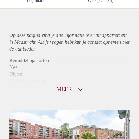
Begindatum
Onbepaalde tijd
Op deze pagina vind je alle informatie over dit
appartement
in Maastricht. Als je vragen hebt kun je contact opnemen met
de aanbieder.
Bemiddelingskosten
Nee
Object
Direct bij de eigenaar
Borg
MEER
1075
Garantiestelling
Mogelijk
Huurtoeslag
Niet mogelijk
Inkomen eis
3,1 X Maandhuur Bruto