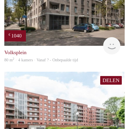
1040
€
finde
Volksplein
2
80 m
· 4 kamers · Vanaf ? - Onbepaalde tijd
DELEN