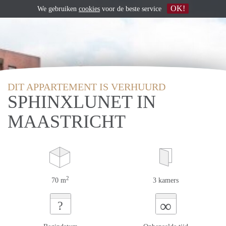
OK!
We gebruiken
cookies
voor de beste service
DIT APPARTEMENT IS VERHUURD
SPHINXLUNET IN
MAASTRICHT
2
70 m
3 kamers
∞
?