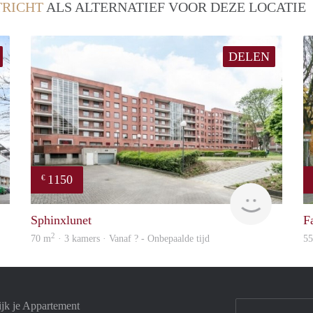
RICHT
ALS ALTERNATIEF VOOR DEZE LOCATIE
DELEN
1150
€
finder
finder
Sphinxlunet
F
2
70 m
· 3 kamers · Vanaf ? - Onbepaalde tijd
5
ijk je Appartement