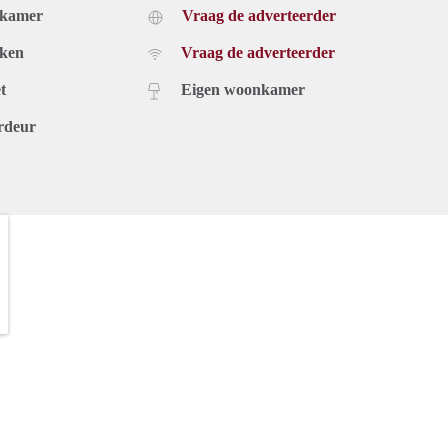
dkamer
Vraag de adverteerder
uken
Vraag de adverteerder
t
Eigen woonkamer
rdeur