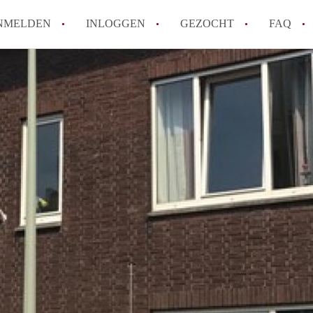
NMELDEN
INLOGGEN
GEZOCHT
FAQ
How to translate AppartementMaastricht!
Wat is AppartementMaastricht?
Hoeveel kost het om te reageren op een A
Wat is de privacyverklaring van Appartem
Berekent AppartementMaastricht
makelaarsvergoeding/bemiddelingsvergoe
Alle veelgestelde vragen