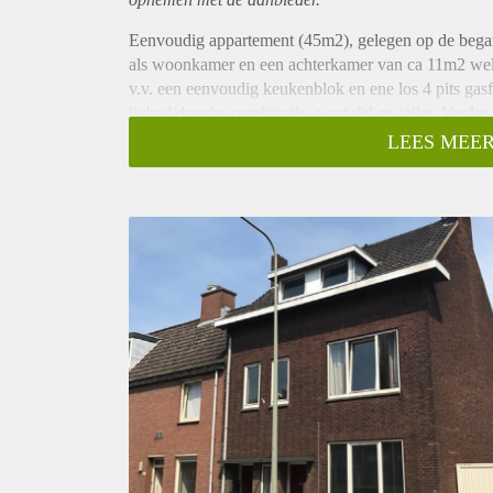
Eenvoudig appartement (45m2), gelegen op de bega
als woonkamer en een achterkamer van ca 11m2 welk
v.v. een eenvoudig keukenblok en ene los 4 pits gas
ligbad/douche combinatie, wastafel en toilet. Verder
kelder bij het gehuurde.
LEES MEER
Huurprijs incl. water en excl. gas en elektra bedra