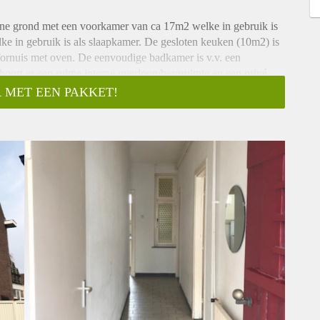
ne grond met een voorkamer van ca 17m2 welke in gebruik is
e in gebruik is als slaapkamer. De gesloten keuken (10m2) is
fornuis met oven. De eenvoudige badkamer is v.v. een
 hoort er een ruime interne overloop/bergruimte en een privé
 MET EEN PAKKET!
agt € 695,- per maand. Borgsom gelijk aan 1 maand huur.