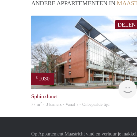
ANDERE APPARTEMENTEN IN
MAAST
DELEN
1030
€
Sphinxlunet
2
77 m
· 3 kamers · Vanaf ? - Onbepaalde tijd
Op Appartement Maastricht vind en verhuur je makkel