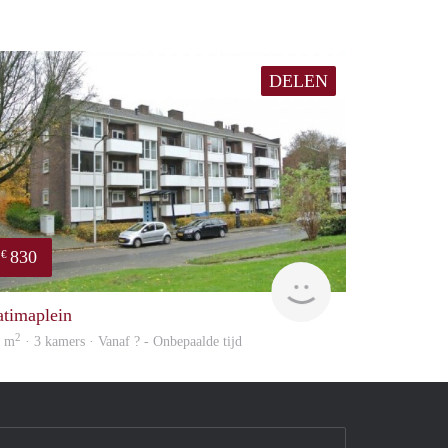
DELEN
830
€
rent
atimaplein
2
5 m
· 3 kamers · Vanaf ? - Onbepaalde tijd