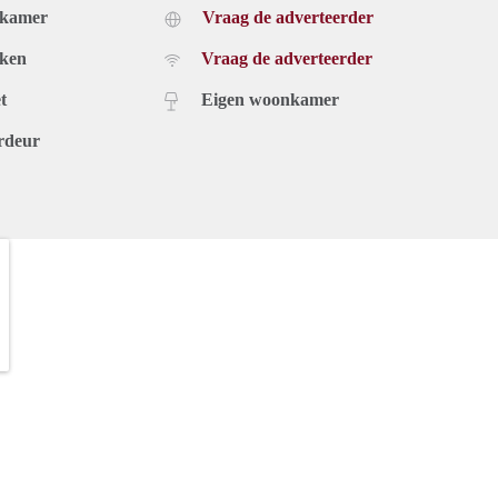
dkamer
Vraag de adverteerder
uken
Vraag de adverteerder
t
Eigen woonkamer
rdeur