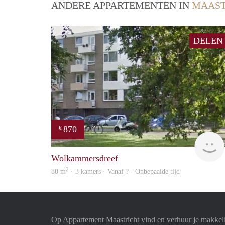
ANDERE APPARTEMENTEN IN
MAAST
DELEN
870
€
Wolkammersdreef
2
80 m
· 3 kamers · Vanaf ? - Onbepaalde tijd
Op Appartement Maastricht vind en verhuur je makkel