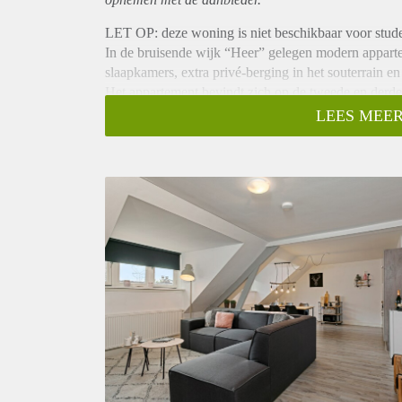
LET OP: deze woning is niet beschikbaar voor student
In de bruisende wijk “Heer” gelegen modern appart
slaapkamers, extra privé-berging in het souterrain e
Het appartement bevindt zich op de tweede en derde
appartementencomplex.
LEES MEER
In de omgeving is er voldoende gratis parkeergelege
Winkelcentrum ''De Leim''.