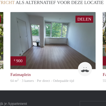
RICHT
ALS ALTERNATIEF VOOR DEZE LOCATIE
DELEN
900
€
rent
Tim
Fatimaplein
F
2
64 m
· 3 kamers · Per direct - Onbepaalde tijd
5
ijk je Appartement