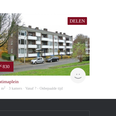
DELEN
830
€
finder
atimaplein
2
5 m
· 3 kamers · Vanaf ? - Onbepaalde tijd