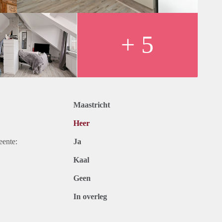
+ 5
Maastricht
Heer
eente:
Ja
Kaal
Geen
In overleg