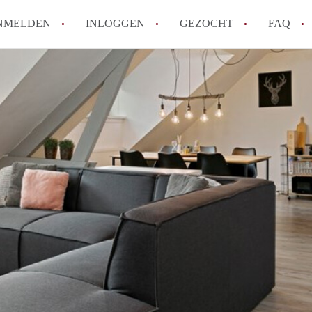
NMELDEN
INLOGGEN
GEZOCHT
FAQ
How to translate AppartementMaastricht!
Wat is AppartementMaastricht?
Hoeveel kost het om te reageren op een A
Wat is de privacyverklaring van Appartem
Berekent AppartementMaastricht
makelaarsvergoeding/bemiddelingsvergoe
Alle veelgestelde vragen