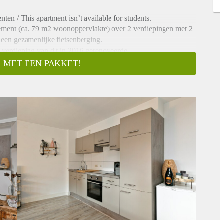
en / This apartment isn’t available for students.
ement (ca. 79 m2 woonoppervlakte) over 2 verdiepingen met 2
n een gezamenlijke fietsenberging.
 verdieping van dit in 2016 gerenoveerde
 MET EEN PAKKET!
nheid en op een steenworp afstand bevindt zich het gezellige