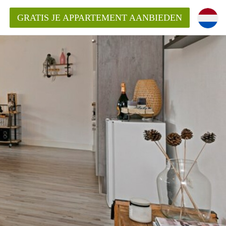
GRATIS JE APPARTEMENT AANBIEDEN
ppartement in Maastricht?
entMaastricht?
ding?