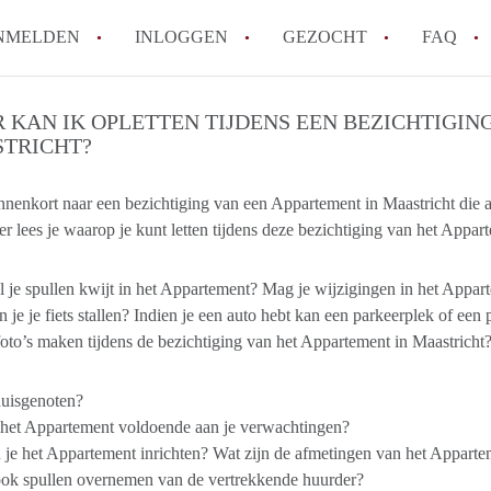
NMELDEN
INLOGGEN
GEZOCHT
FAQ
 KAN IK OPLETTEN TIJDENS EEN BEZICHTIGIN
TRICHT?
How to translate AppartementMaastricht!
Wat is AppartementMaastricht?
nnenkort naar een bezichtiging van een Appartement in Maastricht di
Hoeveel kost het om te reageren op een A
r lees je waarop je kunt letten tijdens deze bezichtiging van het Appar
Wat is de privacyverklaring van Appartem
Berekent AppartementMaastricht
l je spullen kwijt in het Appartement? Mag je wijzigingen in het Appa
makelaarsvergoeding/bemiddelingsvergoe
 je je fiets stallen? Indien je een auto hebt kan een parkeerplek of een
Alle veelgestelde vragen
oto’s maken tijdens de bezichtiging van het Appartement in Maastricht
huisgenoten?
 het Appartement voldoende aan je verwachtingen?
je het Appartement inrichten? Wat zijn de afmetingen van het Appartemen
ook spullen overnemen van de vertrekkende huurder?