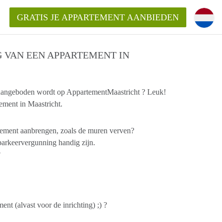
GRATIS JE APPARTEMENT AANBIEDEN
G VAN EEN APPARTEMENT IN
e aangeboden wordt op AppartementMaastricht ? Leuk!
ppartement in Maastricht?
tement in Maastricht.
entMaastricht?
rtement aanbrengen, zoals de muren verven?
ding?
 parkeervergunning handig zijn.
?
t (alvast voor de inrichting) ;) ?