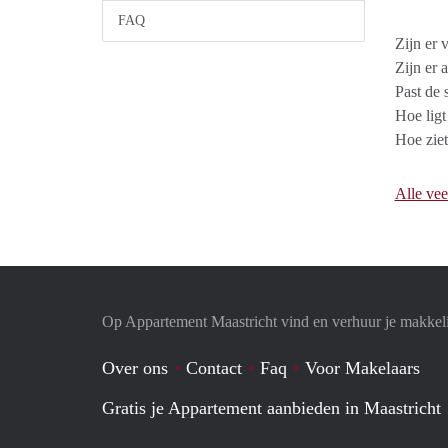
FAQ
Zijn er 
Zijn er 
Past de 
Hoe ligt
Hoe ziet
Alle vee
Op Appartement Maastricht vind en verhuur je makkel
Over ons
Contact
Faq
Voor Makelaars
Gratis je Appartement aanbieden in Maastricht