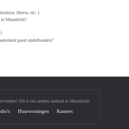
antoor, fitness, etc. )
 in Maastricht?
n?
Appartement goed onderhouden?
gevonden? Dit is ons andere aanbod in Maastricht:
dio's
Huurwoningen
Kamers