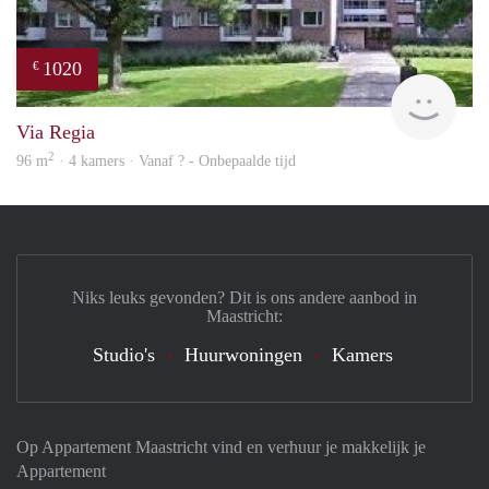
1020
€
finde
Via Regia
2
96 m
· 4 kamers · Vanaf ? - Onbepaalde tijd
Niks leuks gevonden? Dit is ons andere aanbod in
Maastricht:
Studio's
Huurwoningen
Kamers
Op Appartement Maastricht vind en verhuur je makkelijk je
Appartement