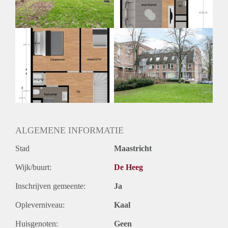
Huurtermijn
Onbepaalde termijn
Oplevering
Kaal
ALGEMENE INFORMATIE
Stad
Maastricht
Wijk/buurt:
De Heeg
Inschrijven gemeente:
Ja
Opleverniveau:
Kaal
Huisgenoten:
Geen