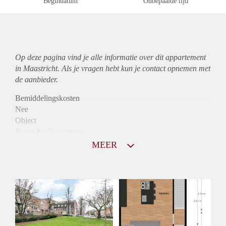
Begindatum
Onbepaalde tijd
Op deze pagina vind je alle informatie over dit
appartement
in Maastricht. Als je vragen hebt kun je contact opnemen met
de aanbieder.
Bemiddelingskosten
Nee
Object
Direct bij de eigenaar
Borg
MEER
840
Garantiestelling
Niet mogelijk
Huurtoeslag
Mogelijk
Inkomen eis
N.V.T.