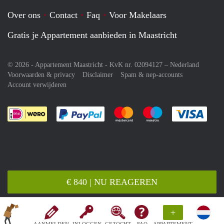
Over ons
Contact
Faq
Voor Makelaars
Gratis je Appartement aanbieden in Maastricht
© 2026 - Appartement Maastricht - KvK nr. 02094127 –
Nederland
Voorwaarden & privacy
Disclaimer
Spam & nep-accounts
Account verwijderen
Je rekent gemakkelijk af met Paypal
Je rekent gemakkelijk af met M
Je rekent gemakkelij
Je re
€ 840 | NU REAGEREN
+