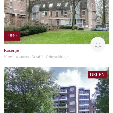
840
€
rent
Roserije
2
80 m
· 4 kamers · Vanaf ? - Onbepaalde tijd
DELEN