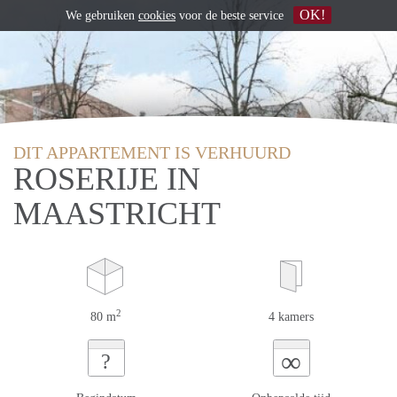
OK!
We gebruiken
cookies
voor de beste service
DIT APPARTEMENT IS VERHUURD
ROSERIJE IN
MAASTRICHT
2
80 m
4 kamers
∞
?