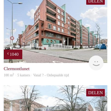
DELEN
1040
€
rent
Clermontlunet
2
100 m
· 5 kamers · Vanaf ? - Onbepaalde tijd
DELEN