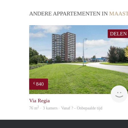
ANDERE APPARTEMENTEN IN
MAAST
DELEN
840
€
Via Regia
2
76 m
· 3 kamers · Vanaf ? - Onbepaalde tijd