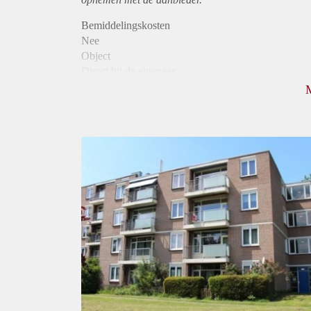
Bemiddelingskosten
Nee
Object
Direct bij de eigenaar
Borg
845
Garantiestelling
Niet mogelijk
Huurtoeslag
Mogelijk
Inkomen eis
N.V.T.
Huurtermijn
Onbepaalde termijn
Oplevering
Kaal