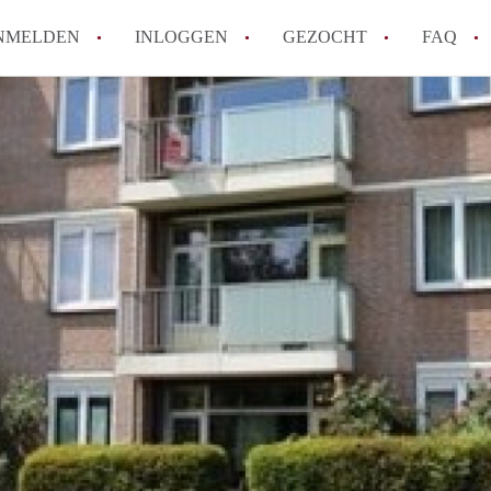
NMELDEN
INLOGGEN
GEZOCHT
FAQ
How to translate AppartementMaastricht!
Wat is AppartementMaastricht?
Hoeveel kost het om te reageren op een A
Wat is de privacyverklaring van Appartem
Berekent AppartementMaastricht
makelaarsvergoeding/bemiddelingsvergoe
Alle veelgestelde vragen