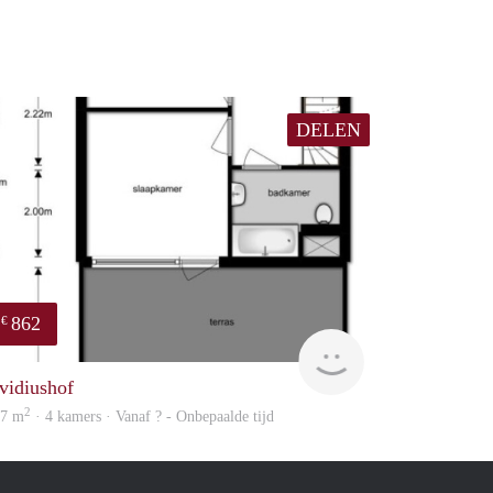
DELEN
862
€
Woning
vidiushof
2
07 m
· 4 kamers · Vanaf ? - Onbepaalde tijd