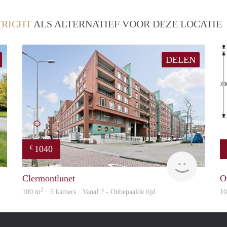
RICHT
ALS ALTERNATIEF VOOR DEZE LOCATIE
DELEN
1040
€
rent
rent
Clermontlunet
O
2
100 m
· 5 kamers · Vanaf ? - Onbepaalde tijd
1