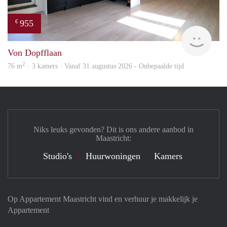
955
€
Imm
Von Dopfflaan
2
76 m
· 3 kamers · Vanaf 31 augustus 2026 - Onbepaalde tijd
Niks leuks gevonden? Dit is ons andere aanbod in
Maastricht:
Studio's
Huurwoningen
Kamers
Op Appartement Maastricht vind en verhuur je makkelijk je
Appartement