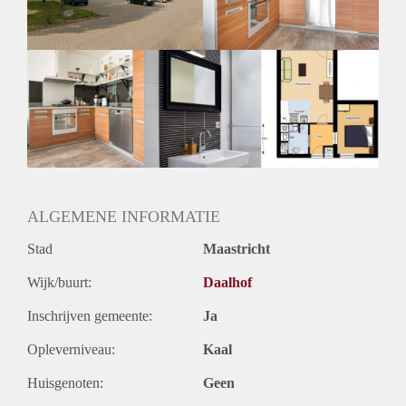
Huurtermijn
Onbepaalde termijn
Oplevering
Kaal
ALGEMENE INFORMATIE
Stad
Maastricht
Wijk/buurt:
Daalhof
Inschrijven gemeente:
Ja
Opleverniveau:
Kaal
Huisgenoten:
Geen