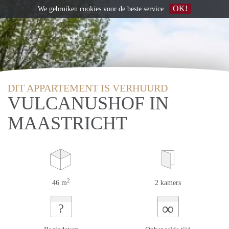
OK!
We gebruiken
cookies
voor de beste service
DIT APPARTEMENT IS VERHUURD
VULCANUSHOF IN
MAASTRICHT
2
46 m
2 kamers
∞
?