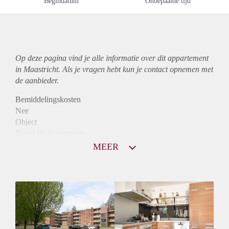
Begindatum
Onbepaalde tijd
Op deze pagina vind je alle informatie over dit
appartement
in Maastricht. Als je vragen hebt kun je contact opnemen met
de aanbieder.
Bemiddelingskosten
Nee
Object
Direct bij de eigenaar
Borg
MEER
770
Garantiestelling
Niet mogelijk
Huurtoeslag
Mogelijk
Inkomen eis
N.V.T.