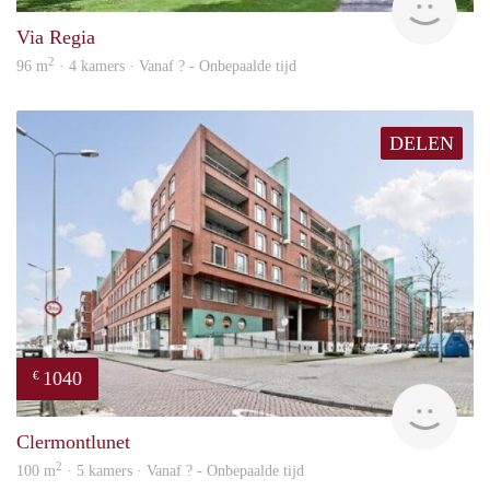
Via Regia
2
96 m
· 4 kamers · Vanaf ? - Onbepaalde tijd
DELEN
1040
€
finde
Clermontlunet
2
100 m
· 5 kamers · Vanaf ? - Onbepaalde tijd