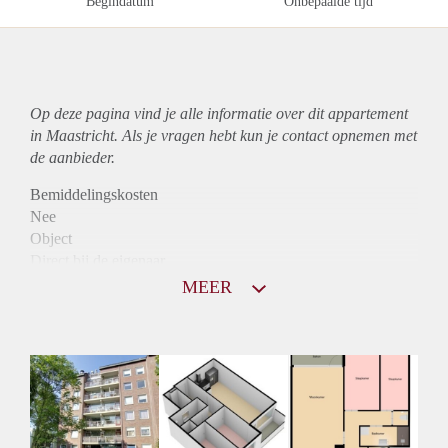
Begindatum
Onbepaalde tijd
Op deze pagina vind je alle informatie over dit
appartement
in Maastricht. Als je vragen hebt kun je contact opnemen met
de aanbieder.
Bemiddelingskosten
Nee
Object
Direct bij de eigenaar
Borg
MEER
750
Garantiestelling
Niet mogelijk
Huurtoeslag
Mogelijk
Inkomen eis
N.V.T.