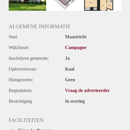
Huurtermijn
Onbepaalde termijn
Oplevering
Kaal
ALGEMENE INFORMATIE
Stad
Maastricht
Wijk/buurt:
Campagne
Inschrijven gemeente:
Ja
Opleverniveau:
Kaal
Huisgenoten:
Geen
Begindatum:
Vraag de adverteerder
Bezichtiging
In overleg
FACILITEITEN