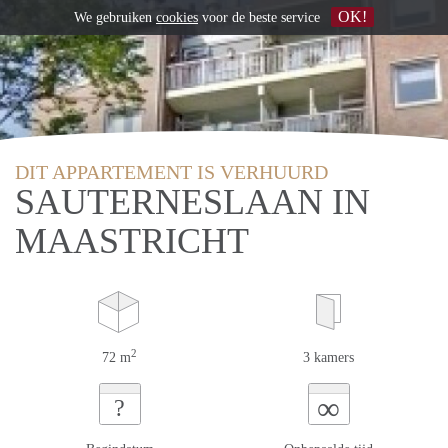
OK!
We gebruiken
cookies
voor de beste service
DIT APPARTEMENT IS VERHUURD
SAUTERNESLAAN IN
MAASTRICHT
2
72 m
3 kamers
∞
?