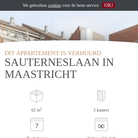
OK!
We gebruiken
cookies
voor de beste service
DIT APPARTEMENT IS VERHUURD
SAUTERNESLAAN IN
MAASTRICHT
2
62 m
3 kamers
∞
?