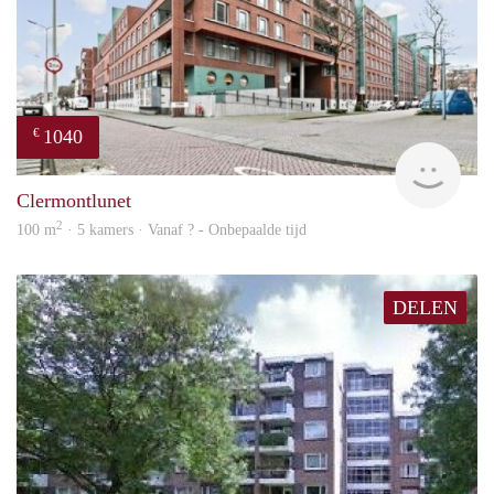
1040
€
rent
Clermontlunet
2
100 m
· 5 kamers · Vanaf ? - Onbepaalde tijd
DELEN