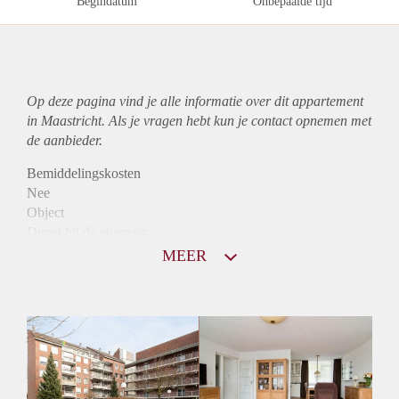
Begindatum
Onbepaalde tijd
Op deze pagina vind je alle informatie over dit
appartement
in Maastricht. Als je vragen hebt kun je contact opnemen met
de aanbieder.
Bemiddelingskosten
Nee
Object
Direct bij de eigenaar
Borg
MEER
830
Garantiestelling
Niet mogelijk
Huurtoeslag
Mogelijk
Inkomen eis
N.V.T.