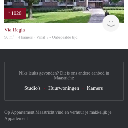
1020
€
finde
Via Regia
2
96 m
· 4 kamers · Vanaf ? - Onbepaalde tijd
Niks leuks gevonden? Dit is ons andere aanbod in
Maastricht:
Studio's
Huurwoningen
Kamers
Op Appartement Maastricht vind en verhuur je makkelijk je
Appartement