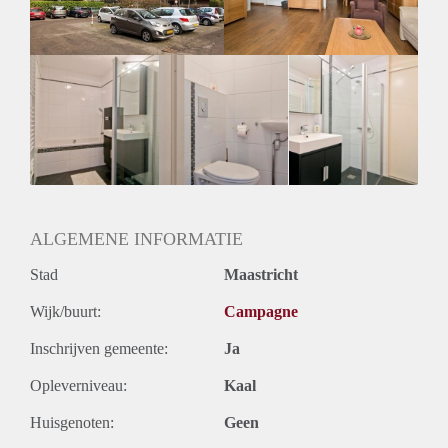
Huurtermijn
Onbepaalde termijn
Oplevering
Kaal
ALGEMENE INFORMATIE
Stad
Maastricht
Wijk/buurt:
Campagne
Inschrijven gemeente:
Ja
Opleverniveau:
Kaal
Huisgenoten:
Geen