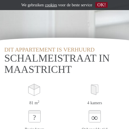
OK!
We gebruiken
cookies
voor de beste service
DIT APPARTEMENT IS VERHUURD
SCHALMEISTRAAT IN
MAASTRICHT
2
81 m
4 kamers
∞
?