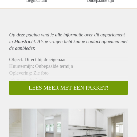
Begindatum
Onbepaalde tijd
Op deze pagina vind je alle informatie over dit
appartement
in Maastricht. Als je vragen hebt kun je contact opnemen met
de aanbieder.
Object: Direct bij de eigenaar
Huurtermijn: Onbepaalde termijn
Oplevering: Zie foto
Inkomen eis: Nee
Garantiestelling mogelijk: Nee
LEES MEER MET EEN PAKKET!
Borg: 1 Maand
Bemiddeling kosten: Nee
Woningdelers toegestaan: Nee
Huisdieren toegestaan: Afhankelijk van de Eigenaar
Huurtoeslag grens: Ja
Geschikt voor studenten: Afhankelijk van de Eigenaar