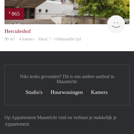
865
€
Woni
Herculeshof
2
90 m
· 4 kamers · Vanaf ? - Onbepaalde tijd
Niks leuks gevonden? Dit is ons andere aanbod in
Maastricht:
Studio's
Huurwoningen
Kamers
Op Appartement Maastricht vind en verhuur je makkelijk je
Appartement