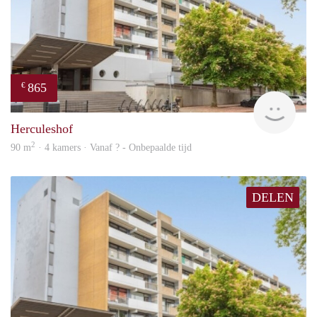
865
€
finde
Herculeshof
2
90 m
· 4 kamers · Vanaf ? - Onbepaalde tijd
DELEN