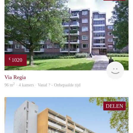
1020
€
finde
Via Regia
2
96 m
· 4 kamers · Vanaf ? - Onbepaalde tijd
DELEN