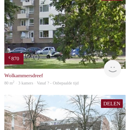
870
€
rent
Wolkammersdreef
2
80 m
· 3 kamers · Vanaf ? - Onbepaalde tijd
DELEN