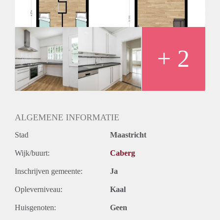
Huurtermijn
Onbepaalde termijn
Oplevering
Kaal
+ 2
ALGEMENE INFORMATIE
Stad
Maastricht
Wijk/buurt:
Caberg
Inschrijven gemeente:
Ja
Opleverniveau:
Kaal
Huisgenoten:
Geen