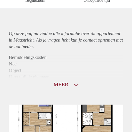
Begindatum
Onbepaalde tijd
Op deze pagina vind je alle informatie over dit
appartement
in Maastricht. Als je vragen hebt kun je contact opnemen met
de aanbieder.
Bemiddelingskosten
Nee
Object
Direct bij de eigenaar
Borg
MEER
815
Garantiestelling
Niet mogelijk
Huurtoeslag
Mogelijk
Inkomen eis
N.V.T.