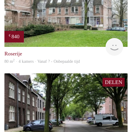
840
€
rent
Roserije
2
80 m
· 4 kamers · Vanaf ? - Onbepaalde tijd
DELEN