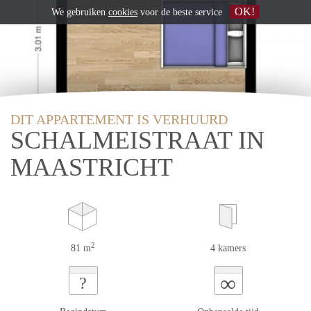
OK!
We gebruiken
cookies
voor de beste service
DIT APPARTEMENT IS VERHUURD
SCHALMEISTRAAT IN
MAASTRICHT
2
81 m
4 kamers
∞
?