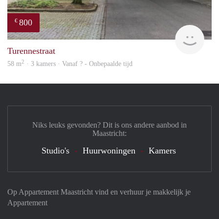
800
€
Woni
Turennestraat
2
58 m
· 3 kamers · Vanaf ? - Onbepaalde tijd
Niks leuks gevonden? Dit is ons andere aanbod in
Maastricht:
Studio's
Huurwoningen
Kamers
Op Appartement Maastricht vind en verhuur je makkelijk je
Appartement