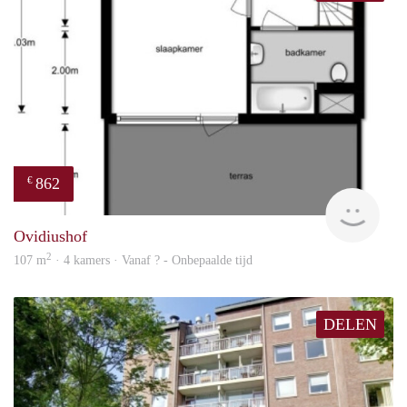
862
€
Woni
Ovidiushof
2
107 m
· 4 kamers · Vanaf ? - Onbepaalde tijd
DELEN