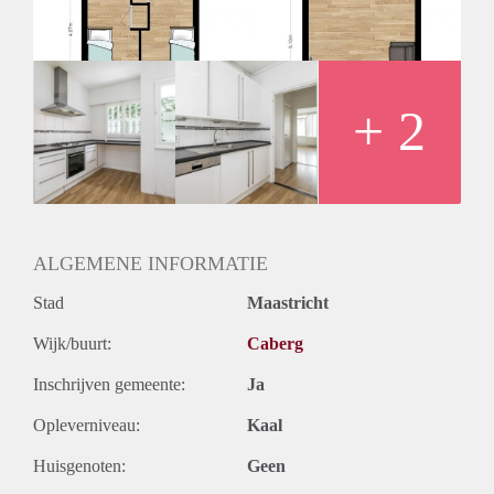
Huurtermijn
Onbepaalde termijn
Oplevering
Kaal
+ 2
ALGEMENE INFORMATIE
Stad
Maastricht
Wijk/buurt:
Caberg
Inschrijven gemeente:
Ja
Opleverniveau:
Kaal
Huisgenoten:
Geen