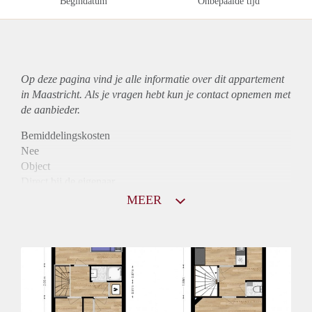
Begindatum
Onbepaalde tijd
Op deze pagina vind je alle informatie over dit
appartement
in Maastricht. Als je vragen hebt kun je contact opnemen met
de aanbieder.
Bemiddelingskosten
Nee
Object
Direct bij de eigenaar
Borg
MEER
815
Garantiestelling
Niet mogelijk
Huurtoeslag
Mogelijk
Inkomen eis
N.V.T.