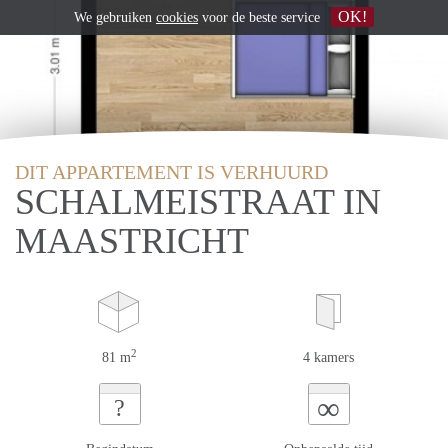
OK!
We gebruiken
cookies
voor de beste service
DIT APPARTEMENT IS VERHUURD
SCHALMEISTRAAT IN
MAASTRICHT
2
81 m
4 kamers
∞
?