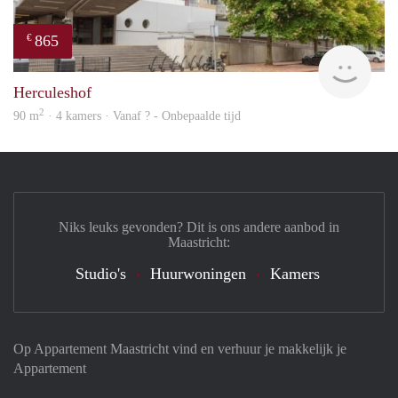
865
€
finde
Herculeshof
2
90 m
· 4 kamers · Vanaf ? - Onbepaalde tijd
Niks leuks gevonden? Dit is ons andere aanbod in
Maastricht:
Studio's
Huurwoningen
Kamers
Op Appartement Maastricht vind en verhuur je makkelijk je
Appartement