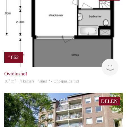
862
€
Woni
Ovidiushof
2
107 m
· 4 kamers · Vanaf ? - Onbepaalde tijd
DELEN