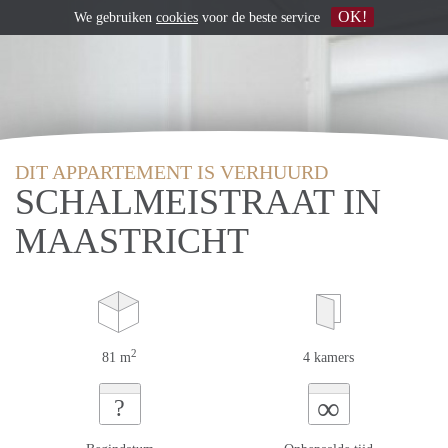
OK!
We gebruiken
cookies
voor de beste service
DIT APPARTEMENT IS VERHUURD
SCHALMEISTRAAT IN
MAASTRICHT
2
81 m
4 kamers
∞
?