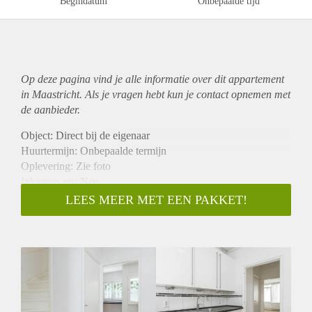
Begindatum
Onbepaalde tijd
Op deze pagina vind je alle informatie over dit
appartement
in Maastricht. Als je vragen hebt kun je contact opnemen met
de aanbieder.
Object: Direct bij de eigenaar
Huurtermijn: Onbepaalde termijn
Oplevering: Zie foto
Inkomen eis: Nee
Garantiestelling mogelijk: Nee
LEES MEER MET EEN PAKKET!
Borg: 1 Maand
Bemiddeling kosten: Nee
Woningdelers toegestaan: Nee
Huisdieren toegestaan: Afhankelijk van de Eigenaar
Huurtoeslag grens: Ja
Geschikt voor studenten: Afhankelijk van de Eigenaar