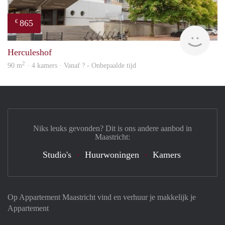
865
€
finde
Herculeshof
2
90 m
· 4 kamers · Vanaf ? - Onbepaalde tijd
Niks leuks gevonden? Dit is ons andere aanbod in
Maastricht:
Studio's
Huurwoningen
Kamers
Op Appartement Maastricht vind en verhuur je makkelijk je
Appartement