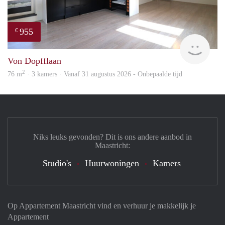
955
€
Imm
Von Dopfflaan
2
76 m
· 3 kamers · Vanaf 31 augustus 2026 - Onbepaalde tijd
Niks leuks gevonden? Dit is ons andere aanbod in
Maastricht:
Studio's
Huurwoningen
Kamers
Op Appartement Maastricht vind en verhuur je makkelijk je
Appartement