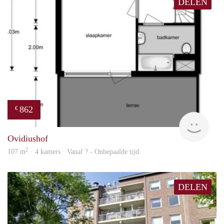
DELEN
862
€
Woni
Ovidiushof
2
107 m
· 4 kamers · Vanaf ? - Onbepaalde tijd
DELEN