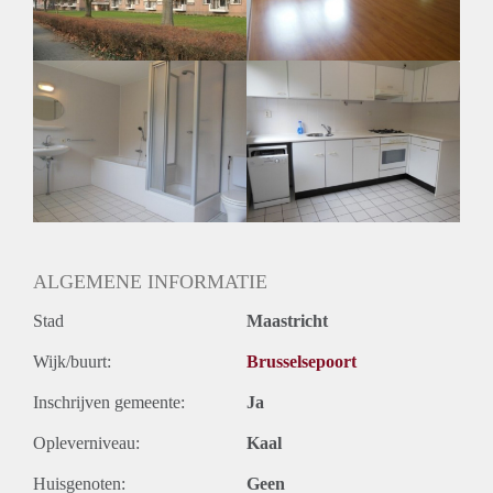
Huurtermijn
Onbepaalde termijn
Oplevering
Kaal
ALGEMENE INFORMATIE
Stad
Maastricht
Wijk/buurt:
Brusselsepoort
Inschrijven gemeente:
Ja
Opleverniveau:
Kaal
Huisgenoten:
Geen