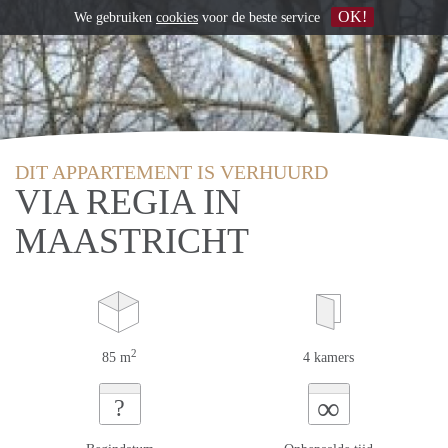
OK!
We gebruiken
cookies
voor de beste service
DIT APPARTEMENT IS VERHUURD
VIA REGIA IN
MAASTRICHT
2
85 m
4 kamers
∞
?