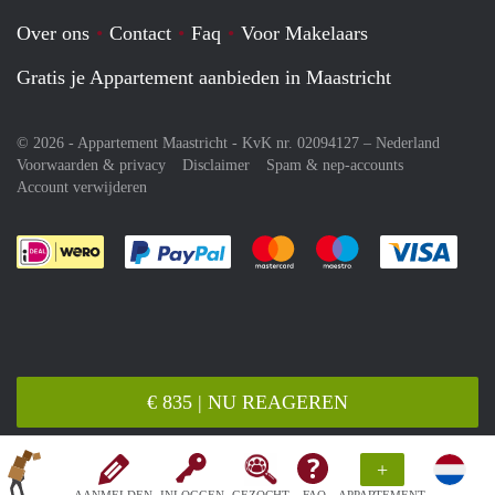
Over ons
Contact
Faq
Voor Makelaars
Gratis je Appartement aanbieden in Maastricht
© 2026 - Appartement Maastricht - KvK nr. 02094127 –
Nederland
Voorwaarden & privacy
Disclaimer
Spam & nep-accounts
Account verwijderen
Je rekent gemakkelijk af met Paypal
Je rekent gemakkelijk af met M
Je rekent gemakkelij
Je re
€ 835 | NU REAGEREN
+