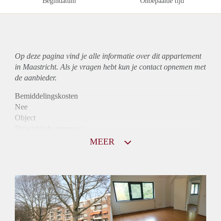
Begindatum
Onbepaalde tijd
Op deze pagina vind je alle informatie over dit
appartement
in Maastricht. Als je vragen hebt kun je contact opnemen met
de aanbieder.
Bemiddelingskosten
Nee
Object
Direct bij de eigenaar
Borg
MEER
835
Garantiestelling
Niet mogelijk
Huurtoeslag
Mogelijk
Inkomen eis
N.V.T.