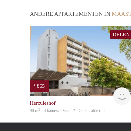
ANDERE APPARTEMENTEN IN
MAAST
DELEN
865
€
Herculeshof
2
90 m
· 4 kamers · Vanaf ? - Onbepaalde tijd