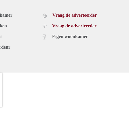
dkamer
Vraag de adverteerder
uken
Vraag de adverteerder
t
Eigen woonkamer
rdeur