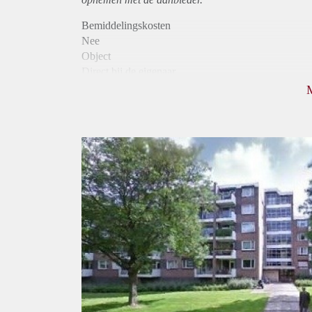
Bemiddelingskosten
Nee
Object
Direct bij de eigenaar
Borg
1020
Garantiestelling
Mogelijk
Huurtoeslag
Niet mogelijk
Inkomen eis
2,9 X Maandhuur Bruto
Huurtermijn
Onbepaalde termijn
Oplevering
Kaal