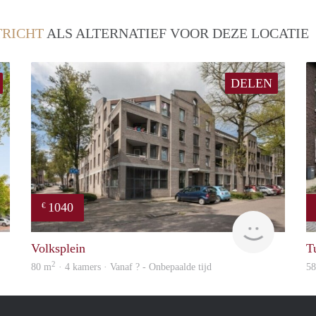
RICHT
ALS ALTERNATIEF VOOR DEZE LOCATIE
DELEN
1040
€
finder
finder
Volksplein
T
2
80 m
· 4 kamers · Vanaf ? - Onbepaalde tijd
5