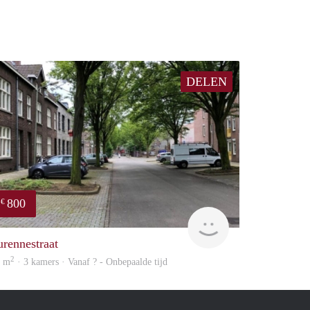
DELEN
800
€
Woning
urennestraat
2
8 m
· 3 kamers · Vanaf ? - Onbepaalde tijd