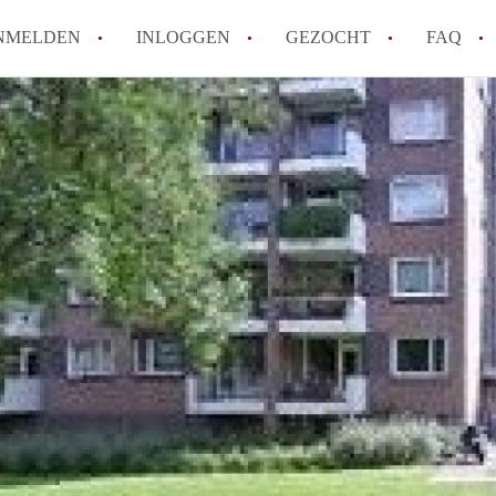
NMELDEN
INLOGGEN
GEZOCHT
FAQ
How to translate AppartementMaastricht!
Wat is AppartementMaastricht?
Hoeveel kost het om te reageren op een A
Wat is de privacyverklaring van Appartem
Berekent AppartementMaastricht
makelaarsvergoeding/bemiddelingsvergoe
Alle veelgestelde vragen