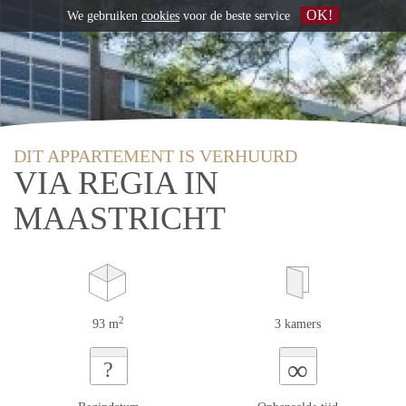
OK!
We gebruiken
cookies
voor de beste service
DIT APPARTEMENT IS VERHUURD
VIA REGIA IN
MAASTRICHT
2
93 m
3 kamers
∞
?