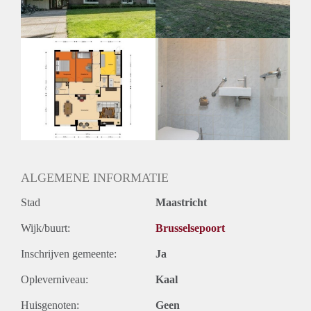
Huurtermijn
Onbepaalde termijn
Oplevering
Kaal
ALGEMENE INFORMATIE
Stad
Maastricht
Wijk/buurt:
Brusselsepoort
Inschrijven gemeente:
Ja
Opleverniveau:
Kaal
Huisgenoten:
Geen