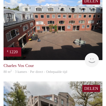
DELEN
1220
€
Imm
Charles Vos Cour
2
80 m
· 3 kamers · Per direct - Onbepaalde tijd
DELEN