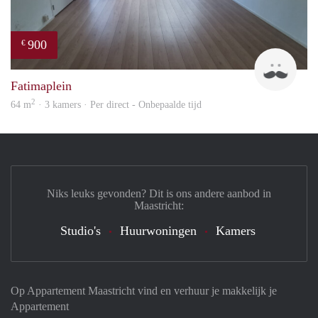
900
€
Tim
Fatimaplein
2
64 m
· 3 kamers · Per direct - Onbepaalde tijd
Niks leuks gevonden? Dit is ons andere aanbod in
Maastricht:
Studio's
Huurwoningen
Kamers
Op Appartement Maastricht vind en verhuur je makkelijk je
Appartement