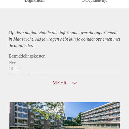
Begindatum
Onbepaalde tijd
Op deze pagina vind je alle informatie over dit
appartement
in Maastricht. Als je vragen hebt kun je contact opnemen met
de aanbieder.
Bemiddelingskosten
Nee
Object
Direct bij de eigenaar
Borg
MEER
890
Garantiestelling
Mogelijk
Huurtoeslag
Niet mogelijk
Inkomen eis
3,2 X Maandhuur Bruto