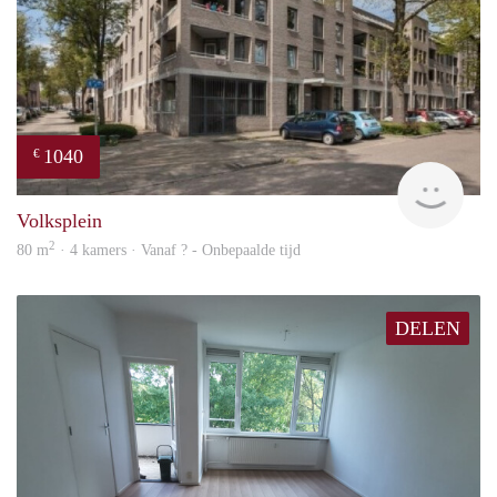
1040
€
rent
Volksplein
2
80 m
· 4 kamers · Vanaf ? - Onbepaalde tijd
DELEN