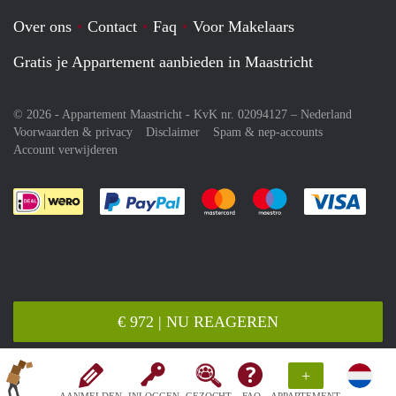
Over ons
Contact
Faq
Voor Makelaars
Gratis je Appartement aanbieden in Maastricht
© 2026 - Appartement Maastricht - KvK nr. 02094127 –
Nederland
Voorwaarden & privacy
Disclaimer
Spam & nep-accounts
Account verwijderen
Je rekent gemakkelijk af met Paypal
Je rekent gemakkelijk af met M
Je rekent gemakkelij
Je re
€ 972 | NU REAGEREN
+