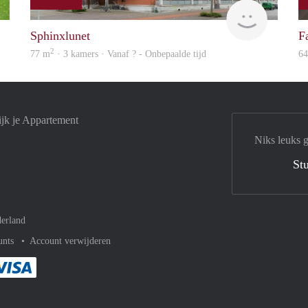
finder
finder
Sphinxlunet
F
2
77 m
· 3 kamers · Vanaf ? - Onbepaalde tijd
6
ijk je Appartement
Niks leuks 
Stu
erland
unts
Account verwijderen
met Paypal
kelijk af met Mastercard
ent gemakkelijk af met Meastro
Je rekent gemakkelijk af met Visa