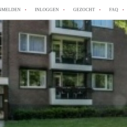
NMELDEN
INLOGGEN
GEZOCHT
FAQ
How to translate AppartementMaastricht!
Wat is AppartementMaastricht?
Hoeveel kost het om te reageren op een A
Wat is de privacyverklaring van Appartem
Berekent AppartementMaastricht
makelaarsvergoeding/bemiddelingsvergoe
Alle veelgestelde vragen