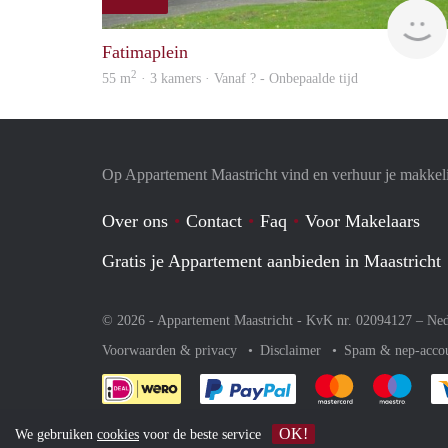
Fatimaplein
2
55 m
· 3 kamers · Vanaf ? - Onbepaalde tijd
Op Appartement Maastricht vind en verhuur je makkel
Over ons
Contact
Faq
Voor Makelaars
Gratis je Appartement aanbieden in Maastricht
© 2026 - Appartement Maastricht - KvK nr. 02094127 –
Ned
Voorwaarden & privacy
Disclaimer
Spam & nep-acco
Je rekent gemakkelijk af 
Je rekent gemak
Je rek
OK!
We gebruiken
cookies
voor de beste service