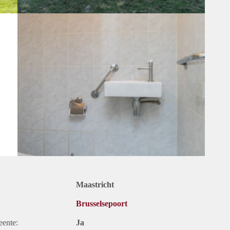
Maastricht
Brusselsepoort
eente:
Ja