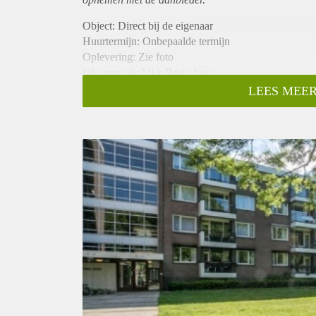
Object: Direct bij de eigenaar
Huurtermijn: Onbepaalde termijn
Oplevering: Zie foto
Inkomen eis:3,0 x Bruto huur
Garantiestelling mogelijk: Ja
LEES MEER
Borg: 1 Maand
Bemiddeling kosten: Nee
Woningdelers toegestaan: Ja
Huisdieren toegestaan: Afhankelijk van de Eigenaar
Huurtoeslag grens: Nee
Geschikt voor studenten: Afhankelijk van de Eigena