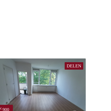
DELEN
900
€