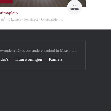
Tim
atimaplein
2
4 m
· 3 kamers · Per direct - Onbepaalde tijd
gevonden? Dit is ons andere aanbod in Maastricht:
dio's
Huurwoningen
Kamers