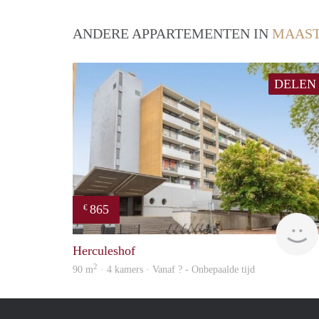
ANDERE APPARTEMENTEN IN
MAAST
DELEN
865
€
Herculeshof
2
90 m
· 4 kamers · Vanaf ? - Onbepaalde tijd