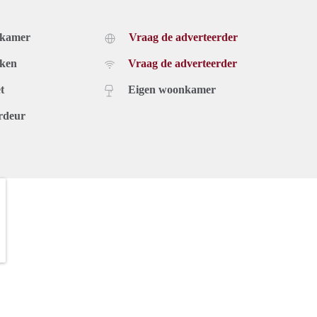
dkamer
Vraag de adverteerder
uken
Vraag de adverteerder
t
Eigen woonkamer
rdeur