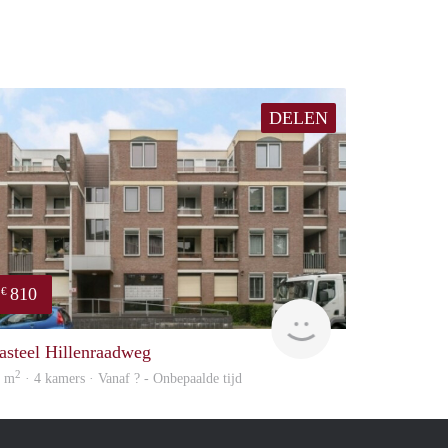
DELEN
810
€
Woning
asteel Hillenraadweg
2
0 m
· 4 kamers · Vanaf ? - Onbepaalde tijd