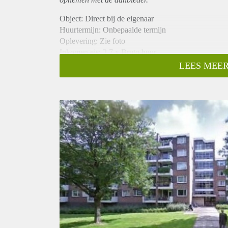
Object: Direct bij de eigenaar
Huurtermijn: Onbepaalde termijn
Oplevering: Zie foto
Inkomen eis: 2,7 x Bruto huur
Garantiestelling mogelijk: Ja
LEES MEER
Borg: 1 Maand
Bemiddeling kosten: Nee
Woningdelers toegestaan: Ja
Huisdieren toegestaan: Afhankelijk van de Eigenaar
Huurtoeslag grens: Nee
Geschikt voor studenten: Afhankelijk van de Eigena