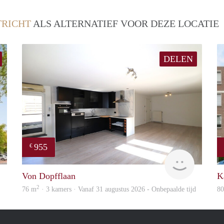
RICHT
ALS ALTERNATIEF VOOR DEZE LOCATIE
DELEN
955
€
finder
Immo
Von Dopfflaan
K
2
76 m
· 3 kamers · Vanaf 31 augustus 2026 - Onbepaalde tijd
8