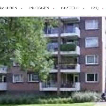
NMELDEN
INLOGGEN
GEZOCHT
FAQ
How to translate AppartementMaastricht!
Wat is AppartementMaastricht?
Hoeveel kost het om te reageren op een A
Wat is de privacyverklaring van Appartem
Berekent AppartementMaastricht
makelaarsvergoeding/bemiddelingsvergoe
Alle veelgestelde vragen