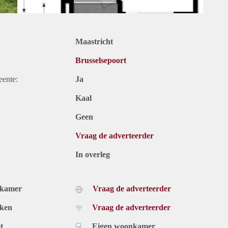
Maastricht
Brusselsepoort
eente:
Ja
Kaal
Geen
Vraag de adverteerder
In overleg
dkamer
Vraag de adverteerder
uken
Vraag de adverteerder
t
Eigen woonkamer