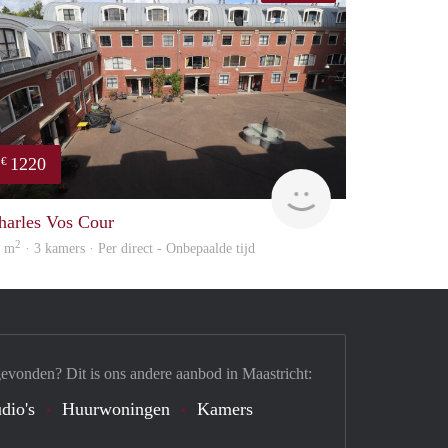
1220
€
Immo
harles Vos Cour
2
0 m
· 3 kamers · Per direct - Onbepaalde tijd
gevonden? Dit is ons andere aanbod in Maastricht:
dio's
Huurwoningen
Kamers