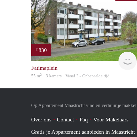
830
€
Fatimaplein
2
55 m
· 3 kamers · Vanaf ? - Onbepaalde tijd
Op Appartement Maastricht vind en verhuur je makkel
Over ons
Contact
Faq
Voor Makelaars
Gratis je Appartement aanbieden in Maastricht