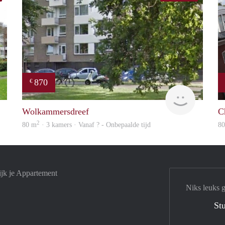
870
€
rent
rent
Wolkammersdreef
C
2
80 m
· 3 kamers · Vanaf ? - Onbepaalde tijd
8
ijk je Appartement
Niks leuks 
Stu