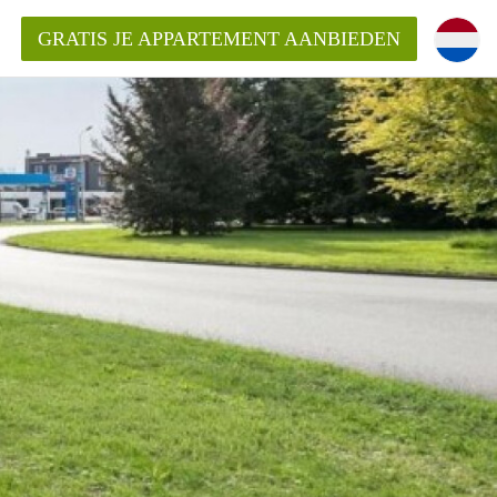
GRATIS JE APPARTEMENT AANBIEDEN
ppartement in Maastricht?
entMaastricht?
ding?