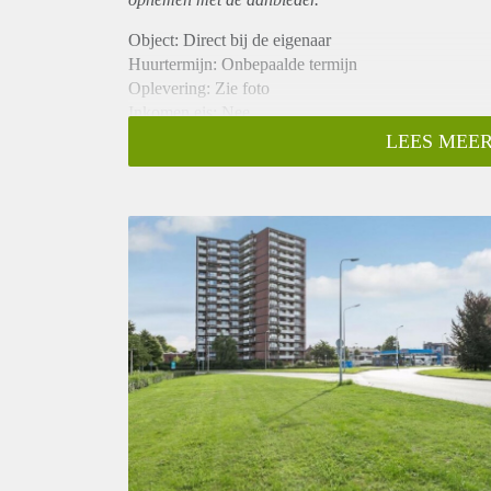
Object: Direct bij de eigenaar
Huurtermijn: Onbepaalde termijn
Oplevering: Zie foto
Inkomen eis: Nee
Garantiestelling mogelijk: Nee
LEES MEER
Borg: 1 Maand
Bemiddeling kosten: Nee
Woningdelers toegestaan: Nee
Huisdieren toegestaan: Afhankelijk van de Eigenaar
Huurtoeslag grens: Ja
Geschikt voor studenten: Afhankelijk van de Eigena