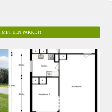
 MET EEN PAKKET!
ar