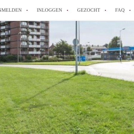
NMELDEN
INLOGGEN
GEZOCHT
FAQ
How to translate AppartementMaastricht!
Wat is AppartementMaastricht?
Hoeveel kost het om te reageren op een A
Wat is de privacyverklaring van Appartem
Berekent AppartementMaastricht
makelaarsvergoeding/bemiddelingsvergoe
Alle veelgestelde vragen