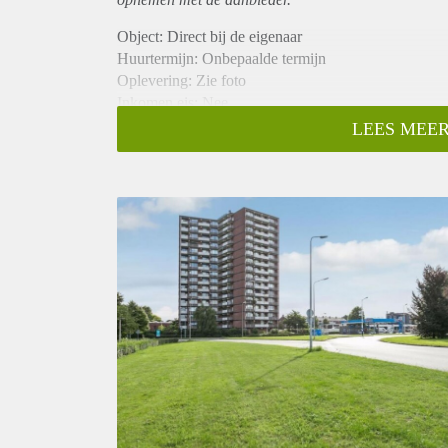
Object: Direct bij de eigenaar
Huurtermijn: Onbepaalde termijn
Oplevering: Zie foto
Inkomen eis: Nee
Garantiestelling mogelijk: Nee
LEES MEER
Borg: 1 Maand
Bemiddeling kosten: Nee
Woningdelers toegestaan: Nee
Huisdieren toegestaan: Afhankelijk van de Eigenaar
Huurtoeslag grens: Ja
Geschikt voor studenten: Afhankelijk van de Eigena