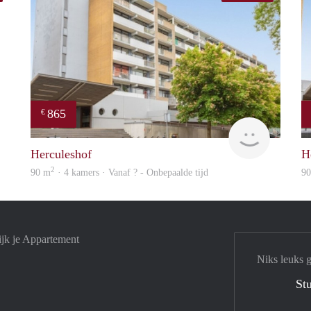
865
€
Woning
Woning
Herculeshof
H
2
90 m
· 4 kamers · Vanaf ? - Onbepaalde tijd
9
ijk je Appartement
Niks leuks 
Stu