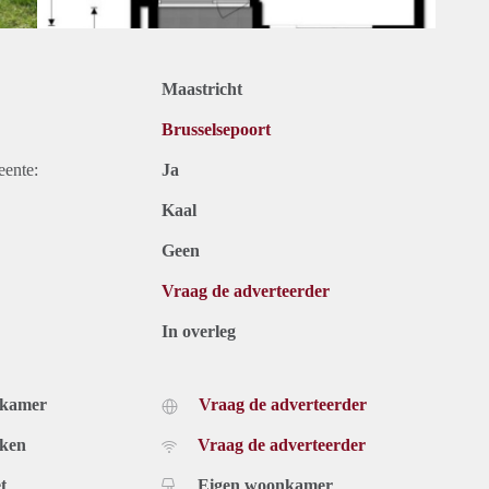
Maastricht
Brusselsepoort
eente:
Ja
Kaal
Geen
Vraag de adverteerder
In overleg
dkamer
Vraag de adverteerder
uken
Vraag de adverteerder
t
Eigen woonkamer