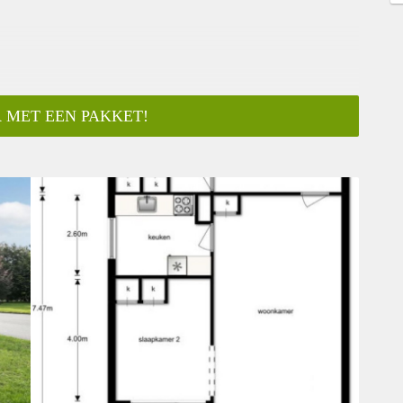
 MET EEN PAKKET!
ar