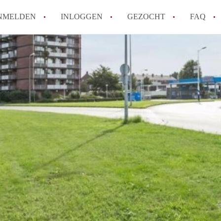
NMELDEN
INLOGGEN
GEZOCHT
FAQ
How to translate AppartementMaastricht!
Wat is AppartementMaastricht?
Hoeveel kost het om te reageren op een A
Wat is de privacyverklaring van Appartem
Berekent AppartementMaastricht
makelaarsvergoeding/bemiddelingsvergoe
Alle veelgestelde vragen