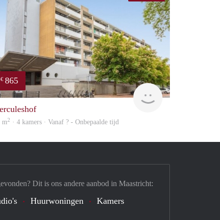
865
€
finder
erculeshof
2
0 m
· 4 kamers · Vanaf ? - Onbepaalde tijd
gevonden? Dit is ons andere aanbod in Maastricht:
dio's
Huurwoningen
Kamers