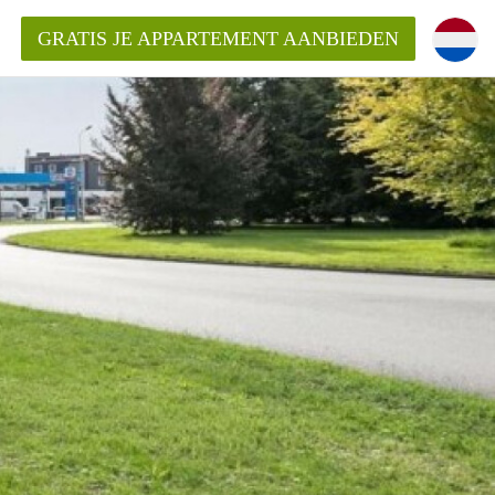
GRATIS JE APPARTEMENT AANBIEDEN
ppartement in Maastricht?
entMaastricht?
ding?