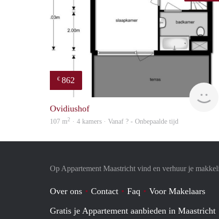
862
€
Ovidiushof
2
107 m
· 4 kamers · Vanaf ? - Onbepaalde tijd
Op Appartement Maastricht vind en verhuur je makkel
Over ons
Contact
Faq
Voor Makelaars
Gratis je Appartement aanbieden in Maastricht