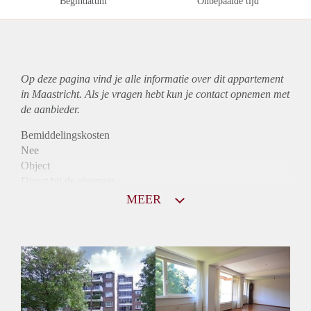
Begindatum
Onbepaalde tijd
Op deze pagina vind je alle informatie over dit
appartement
in Maastricht. Als je vragen hebt kun je contact opnemen met
de aanbieder.
Bemiddelingskosten
Nee
Object
Direct bij de eigenaar
Borg
MEER
930
Garantiestelling
Mogelijk
Huurtoeslag
Niet mogelijk
Inkomen eis
3,0 X De bruto Huur