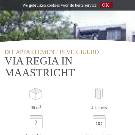
OK!
We gebruiken
cookies
voor de beste service
DIT APPARTEMENT IS VERHUURD
VIA REGIA IN
MAASTRICHT
2
96 m
4 kamers
∞
?