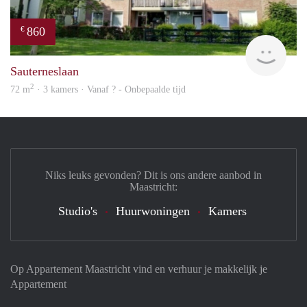
860
€
Woni
Sauterneslaan
2
72 m
· 3 kamers · Vanaf ? - Onbepaalde tijd
Niks leuks gevonden? Dit is ons andere aanbod in
Maastricht:
Studio's
Huurwoningen
Kamers
Op Appartement Maastricht vind en verhuur je makkelijk je
Appartement