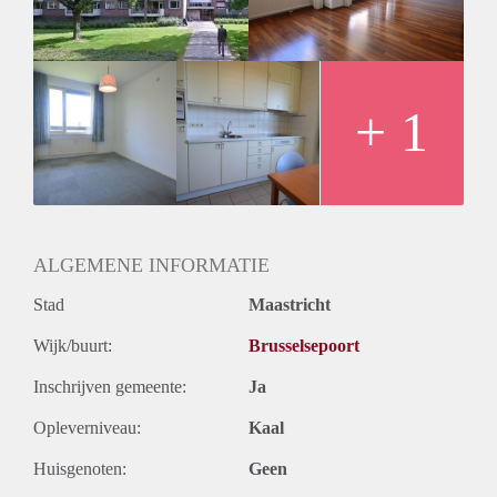
Huurtermijn
Onbepaalde termijn
Oplevering
Kaal
+ 1
ALGEMENE INFORMATIE
Stad
Maastricht
Wijk/buurt:
Brusselsepoort
Inschrijven gemeente:
Ja
Opleverniveau:
Kaal
Huisgenoten:
Geen