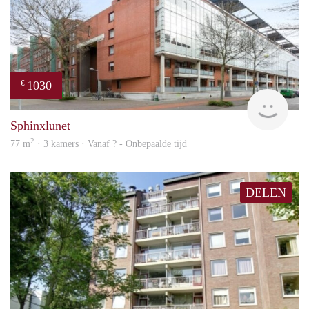
1030
€
finde
Sphinxlunet
2
77 m
· 3 kamers · Vanaf ? - Onbepaalde tijd
DELEN