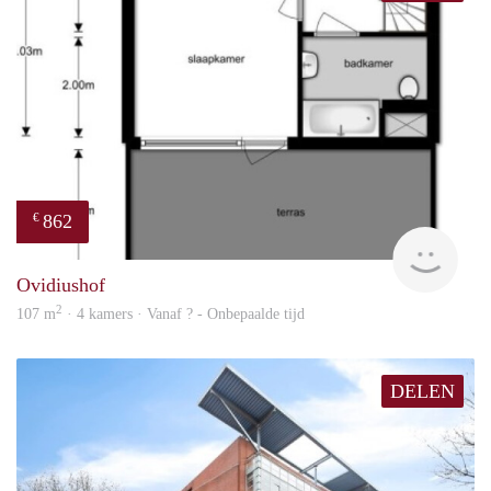
862
€
Woni
Ovidiushof
2
107 m
· 4 kamers · Vanaf ? - Onbepaalde tijd
DELEN