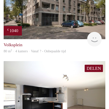
1040
€
finde
Volksplein
2
80 m
· 4 kamers · Vanaf ? - Onbepaalde tijd
DELEN