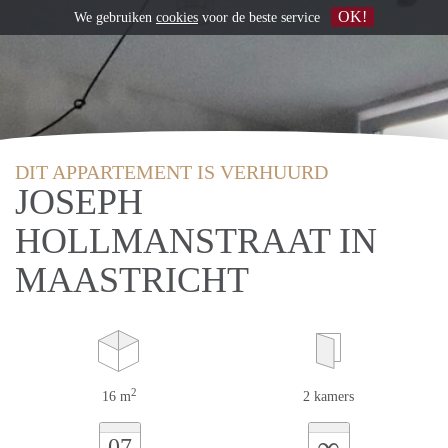
OK!
We gebruiken
cookies
voor de beste service
DIT APPARTEMENT IS VERHUURD
JOSEPH
HOLLMANSTRAAT IN
MAASTRICHT
2
16 m
2 kamers
∞
07