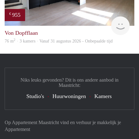
955
€
Imm
Von Dopfflaan
2
76 m
· 3 kamers · Vanaf 31 augustus 2026 - Onbepaalde tijd
Niks leuks gevonden? Dit is ons andere aanbod in
Maastricht:
Studio's
Huurwoningen
Kamers
Op Appartement Maastricht vind en verhuur je makkelijk je
Appartement