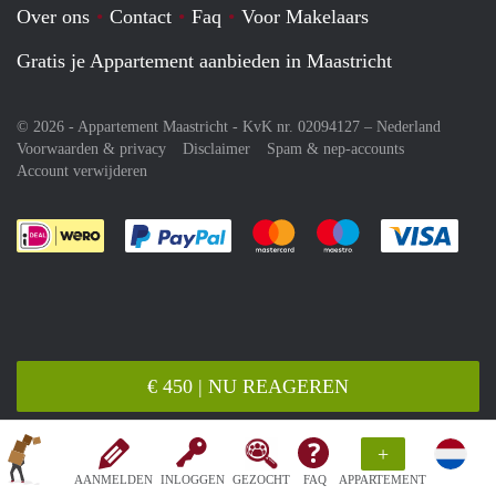
Over ons
Contact
Faq
Voor Makelaars
Gratis je Appartement aanbieden in Maastricht
© 2026 - Appartement Maastricht - KvK nr. 02094127 –
Nederland
Voorwaarden & privacy
Disclaimer
Spam & nep-accounts
Account verwijderen
Je rekent gemakkelijk af met Paypal
Je rekent gemakkelijk af met M
Je rekent gemakkelij
Je re
€ 450 | NU REAGEREN
+
AANMELDEN
INLOGGEN
GEZOCHT
FAQ
APPARTEMENT