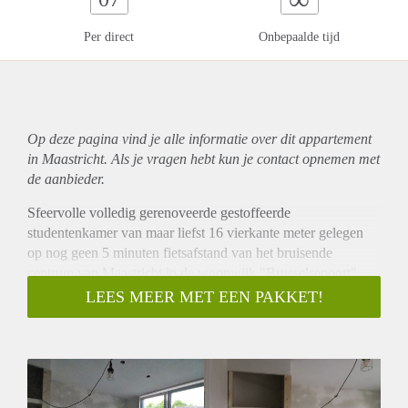
Per direct
Onbepaalde tijd
Op deze pagina vind je alle informatie over dit
appartement
in Maastricht. Als je vragen hebt kun je contact opnemen met
de aanbieder.
Sfeervolle volledig gerenoveerde gestoffeerde
studentenkamer van maar liefst 16 vierkante meter gelegen
op nog geen 5 minuten fietsafstand van het bruisende
centrum van Maastricht in de woonwijk "Brusselsepoort".
Indeling
LEES MEER MET EEN PAKKET!
DE GEHELE KAMER WORDT MOMENTEEL
GERENOVEERD (laminaatvloer, schilderwerk, belichting,
douche en toilet)
De studentenkamer met eigen badkamer bevindt zich op de
1e verdieping en is onderverdeeld in een woon/slaapkamer