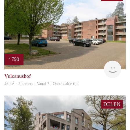
790
€
finde
Vulcanushof
2
46 m
· 2 kamers · Vanaf ? - Onbepaalde tijd
DELEN