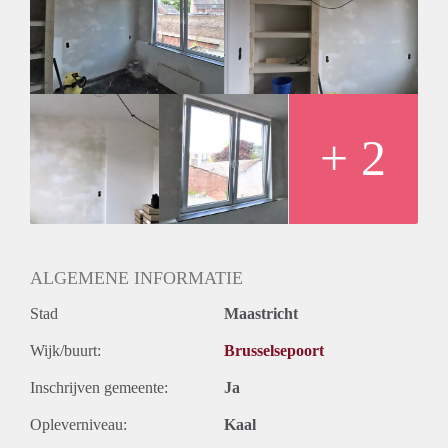
(circa 16m2) en privé badkamer en toilet . De gezamenlijke
keuken is voorzien van een professionele afzuiginstallatie,
inbouw oven en 4-pits gasfornuis. In het verlengde van de
ruime keuken bevindt zich daarnaast nog een balkon.
Kenmerken
- inclusief gas, water, licht en internet
- gestoffeerd
+ 2
- alleen geschikt voor studenten
ALGEMENE INFORMATIE
Stad
Maastricht
Wijk/buurt:
Brusselsepoort
Inschrijven gemeente:
Ja
Opleverniveau:
Kaal