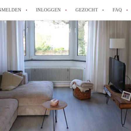
NMELDEN
INLOGGEN
GEZOCHT
FAQ
How to translate AppartementMaastricht!
Wat is AppartementMaastricht?
Hoeveel kost het om te reageren op een A
Wat is de privacyverklaring van Appartem
Berekent AppartementMaastricht
makelaarsvergoeding/bemiddelingsvergoe
Alle veelgestelde vragen