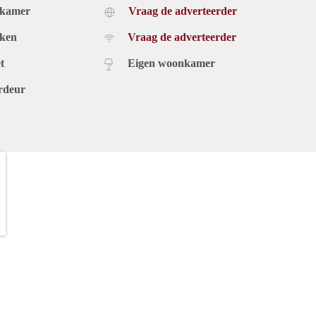
dkamer
Vraag de adverteerder
uken
Vraag de adverteerder
t
Eigen woonkamer
rdeur