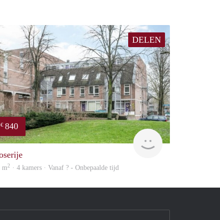
DELEN
840
€
rent
oserije
2
0 m
· 4 kamers · Vanaf ? - Onbepaalde tijd