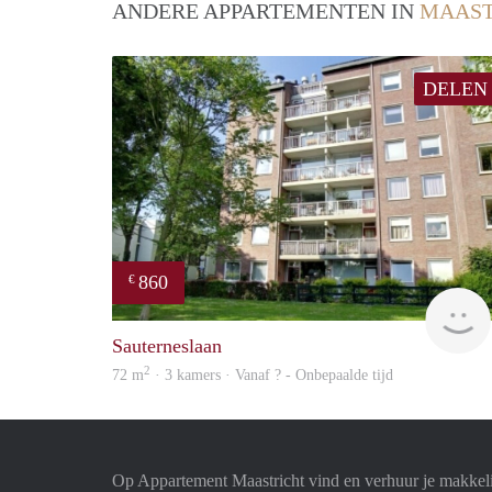
ANDERE APPARTEMENTEN IN
MAAST
DELEN
860
€
Sauterneslaan
2
72 m
· 3 kamers · Vanaf ? - Onbepaalde tijd
Op Appartement Maastricht vind en verhuur je makkel