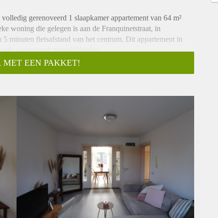
8 volledig gerenoveerd 1 slaapkamer appartement van 64 m²
ke woning die gelegen is aan de Franquinetstraat, in
 5 minuten fietsafstand van het centrum. Dit appartement in
er vele woon/werk mogelijkheden.
htinval dat je hebt in alle verschillende kamers door de vele
 MET EEN PAKKET!
thuis te werken, zeer geschikt voor een als werkend persoon,