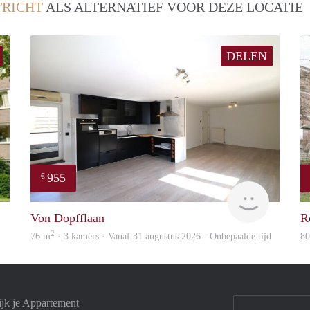
RICHT
ALS ALTERNATIEF VOOR DEZE LOCATIE
DELEN
955
€
Woning
Immo
Von Dopfflaan
R
2
76 m
· 3 kamers · Vanaf 31 augustus 2026 - Onbepaalde tijd
8
ijk je Appartement