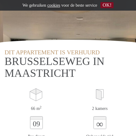
OK!
We gebruiken
cookies
voor de beste service
DIT APPARTEMENT IS VERHUURD
BRUSSELSEWEG IN
MAASTRICHT
2
66 m
2 kamers
∞
09