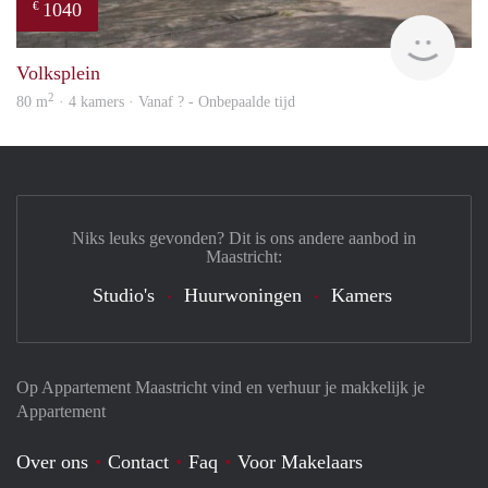
1040
€
finde
Volksplein
2
80 m
· 4 kamers · Vanaf ? - Onbepaalde tijd
Niks leuks gevonden? Dit is ons andere aanbod in
Maastricht:
Studio's
Huurwoningen
Kamers
Op Appartement Maastricht vind en verhuur je makkelijk je
Appartement
Over ons
Contact
Faq
Voor Makelaars