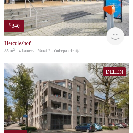
840
€
finde
Herculeshof
2
85 m
· 4 kamers · Vanaf ? - Onbepaalde tijd
DELEN