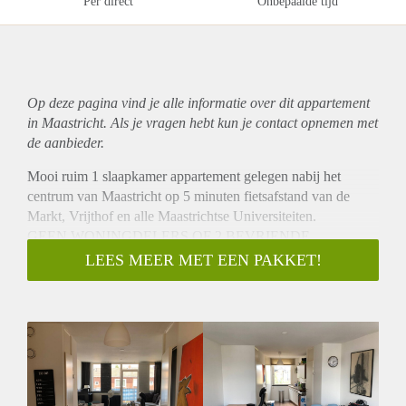
Per direct
Onbepaalde tijd
Op deze pagina vind je alle informatie over dit
appartement
in Maastricht. Als je vragen hebt kun je contact opnemen met
de aanbieder.
Mooi ruim 1 slaapkamer appartement gelegen nabij het
centrum van Maastricht op 5 minuten fietsafstand van de
Markt, Vrijthof en alle Maastrichtse Universiteiten.
GEEN WONINGDELERS OF 2 BEVRIENDE
STUDENTEN!
LEES MEER MET EEN PAKKET!
Het 1 slaapkamer appartement van 55 m² meter bestaat uit 2
verdiepingen waarvan op de 1ste verdieping de hal, keuken
met aansluitend de woonkamer van ruim 25 m². Vanuit de
woonkamer betreedt u ook het balkon van 4 m².
Op de 2e verdieping bevindt zich de overloop met aan de
linkerzijde een berging, in het midden de badkamer met een
douche, wastafel, wasmachine aansluiting, toilet en douche