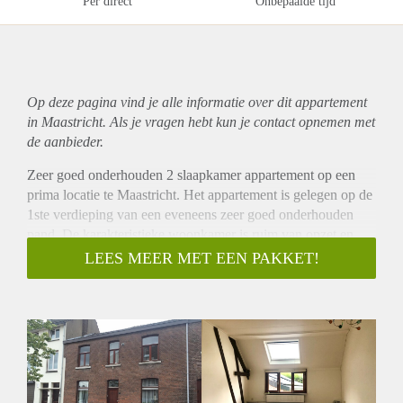
Per direct
Onbepaalde tijd
Op deze pagina vind je alle informatie over dit
appartement
in Maastricht. Als je vragen hebt kun je contact opnemen met
de aanbieder.
Zeer goed onderhouden 2 slaapkamer appartement op een
prima locatie te Maastricht. Het appartement is gelegen op de
1ste verdieping van een eveneens zeer goed onderhouden
pand. De karakteristieke woonkamer is ruim van opzet en
sluit aan op de half open keuken, welke wordt voorzien van
LEES MEER MET EEN PAKKET!
een oven, gaskookplaat afzuigkap en een koel-vries
combinatie. De slaapkamers zijn respectievelijk 16m2 en
10m2. De ruime, nette badkamer is uitgerust met een douche,
wastafel, toilet en wasmachine aansluiting. Bij het gehuurde
hoort tevens een inpandige bergruimte.
Let op; niet geschikt voor studenten en / of woningdelers en
huisdieren zijn niet toegestaan. Uitermate geschikt voor een