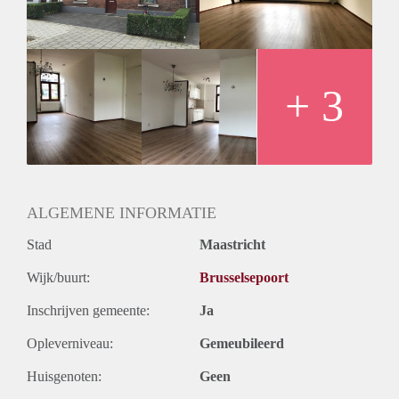
werkend persoon / koppel.
De huurprijs bedraagt excl. G/W/E € 875,- per maand.
Waarborgsom is gelijk aan 1,5 maand huur.
+ 3
ALGEMENE INFORMATIE
Stad
Maastricht
Wijk/buurt:
Brusselsepoort
Inschrijven gemeente:
Ja
Opleverniveau:
Gemeubileerd
Huisgenoten:
Geen