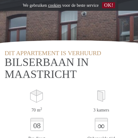
OK!
We gebruiken
cookies
voor de beste service
DIT APPARTEMENT IS VERHUURD
BILSERBAAN IN
MAASTRICHT
2
70 m
3 kamers
∞
08