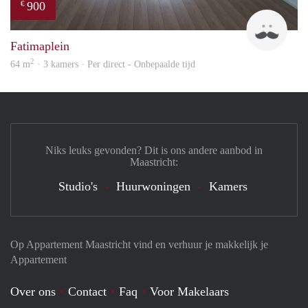
900
€
Tim
Fatimaplein
2
64 m
· 3 kamers · Per direct - Onbepaalde tijd
Niks leuks gevonden? Dit is ons andere aanbod in
Maastricht:
Studio's
Huurwoningen
Kamers
Op Appartement Maastricht vind en verhuur je makkelijk je
Appartement
Over ons
Contact
Faq
Voor Makelaars