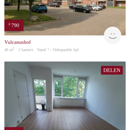
790
€
finde
Vulcanushof
2
46 m
· 2 kamers · Vanaf ? - Onbepaalde tijd
DELEN