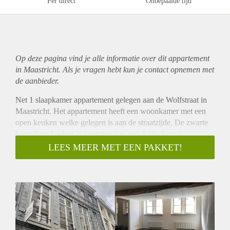
Per direct
Onbepaalde tijd
Op deze pagina vind je alle informatie over dit
appartement
in Maastricht. Als je vragen hebt kun je contact opnemen met
de aanbieder.
Net 1 slaapkamer appartement gelegen aan de Wolfstraat in
Maastricht. Het appartement heeft een woonkamer met een
open keuken welke gelegen is aan de straatzijde. De zwarte
hoogglans keuken is voorzien van een 4 pits fornuis,
afzuigkap, oven, vaatwasser en koelkast. De nette badkamer
LEES MEER MET EEN PAKKET!
is voorzien van een bad/douche combinatie, toilet en
wastafel. De kleine slaapkamer van ca 7,5 m2 is bereikbaar
vanuit de woonkamer.
De huurprijs excl GWE bedraagt € 870,- Waarborgsom is
gelijk aan 2 x de maandhuur.
Niet geschikt voor woningdelers!!