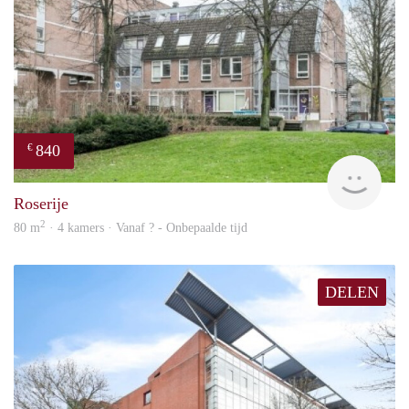
840
€
rent
Roserije
2
80 m
· 4 kamers · Vanaf ? - Onbepaalde tijd
DELEN