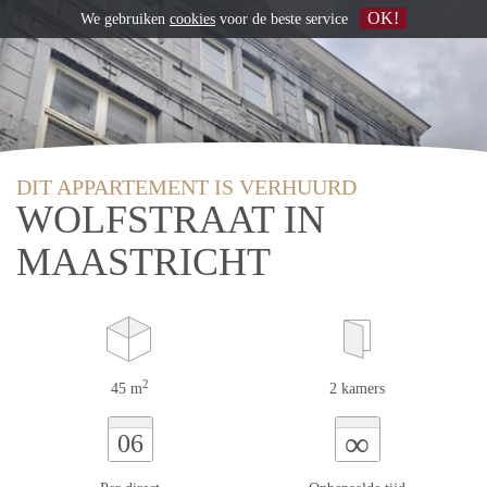
OK!
We gebruiken
cookies
voor de beste service
DIT APPARTEMENT IS VERHUURD
WOLFSTRAAT IN
MAASTRICHT
2
45 m
2 kamers
∞
06