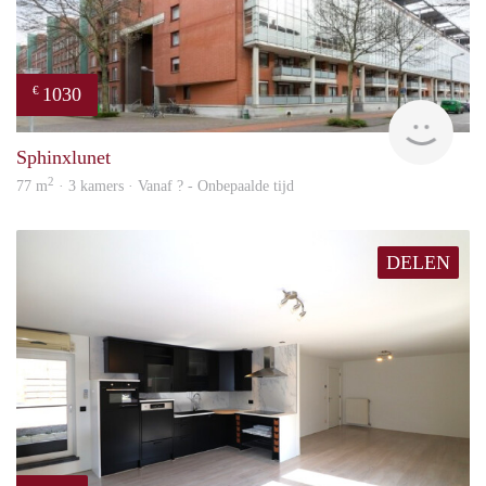
1030
€
finde
Sphinxlunet
2
77 m
· 3 kamers · Vanaf ? - Onbepaalde tijd
DELEN