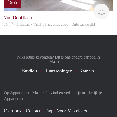
955
€
Imm
Von Dopfflaan
2
76 m
· 3 kamers · Vanaf 31 augustus 2026 - Onbepaalde tijd
Niks leuks gevonden? Dit is ons andere aanbod in
Maastricht:
Studio's
Huurwoningen
Kamers
Op Appartement Maastricht vind en verhuur je makkelijk je
Appartement
Over ons
Contact
Faq
Voor Makelaars