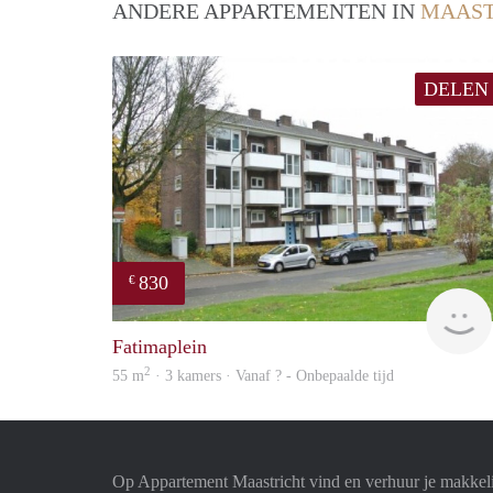
ANDERE APPARTEMENTEN IN
MAAST
DELEN
830
€
Fatimaplein
2
55 m
· 3 kamers · Vanaf ? - Onbepaalde tijd
Op Appartement Maastricht vind en verhuur je makkel