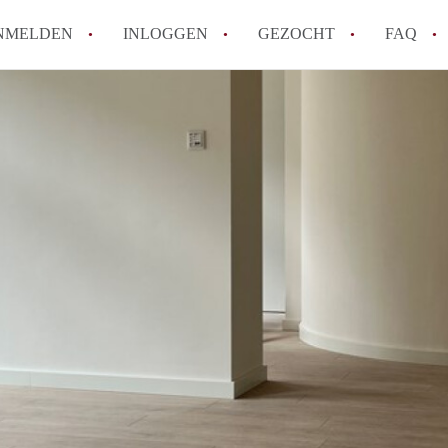
NMELDEN
INLOGGEN
GEZOCHT
FAQ
How to translate AppartementMaastricht!
Wat is AppartementMaastricht?
Hoeveel kost het om te reageren op een A
Wat is de privacyverklaring van Appartem
Berekent AppartementMaastricht
makelaarsvergoeding/bemiddelingsvergoe
Alle veelgestelde vragen