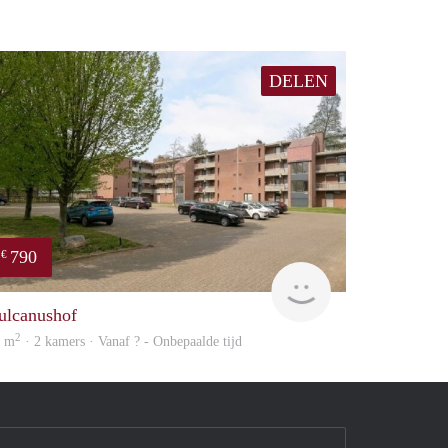
DELEN
790
€
finder
ulcanushof
2
6 m
· 2 kamers · Vanaf ? - Onbepaalde tijd