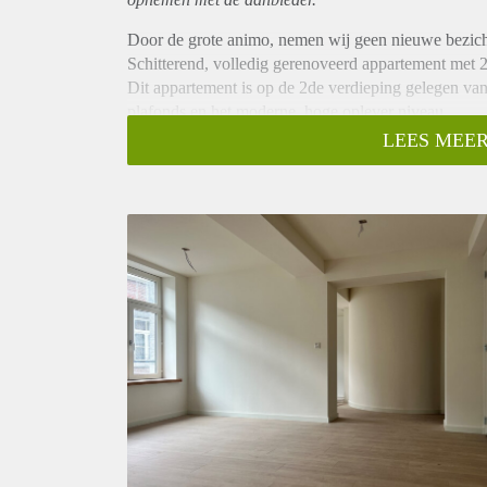
Door de grote animo, nemen wij geen nieuwe bezich
Schitterend, volledig gerenoveerd appartement met 2
Dit appartement is op de 2de verdieping gelegen van
plafonds en het moderne, hoge oplever niveau.
Indeling;
LEES MEER
Ruime en lichte woonkamer aansluitend op de moder
beschikt over 2 slaapkamers over 2 verdiepingen. V
douche combinatie, toilet en wastafel.
Bijzonderheden;
- verrassende, speelse indeling
- hoog opleverniveau
- recent gerenoveerd
- zeer energie zuinig; label A; v.v. warmtepomp en
- niet geschikt voor woningdelers
Huurgegevens:
* de huurprijs bedraagt excl. water en elektra € 149
* waarborgsom bedraagt € 2980,-
* niet geschikt voor het houden van huisdieren
Wij werken conform het toewijzigingsprotocol van Pa