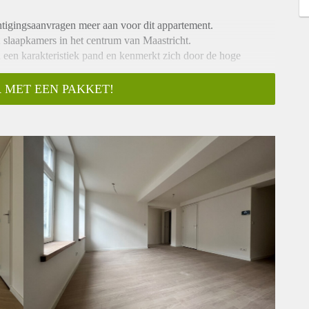
tigingsaanvragen meer aan voor dit appartement.
 slaapkamers in het centrum van Maastricht.
 een karakteristiek pand en kenmerkt zich door de hoge
 MET EEN PAKKET!
ne open keuken welke is v.v. alle gemakken. Het appartement
erder beschikt het over een moderne badkamer met ligbad /
 vloerverwarming
0,- per maand
rarius. Meer informatie vind je via deze link: