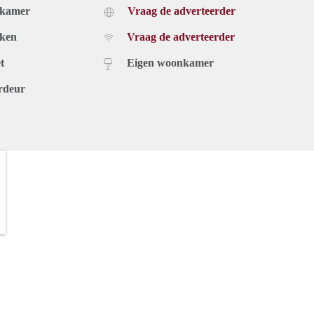
dkamer
Vraag de adverteerder
uken
Vraag de adverteerder
t
Eigen woonkamer
rdeur