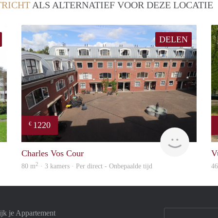
RICHT
ALS ALTERNATIEF VOOR DEZE LOCATIE
DELEN
1220
€
finder
Immo
Charles Vos Cour
V
2
80 m
· 3 kamers · Per direct - Onbepaalde tijd
4
ijk je Appartement