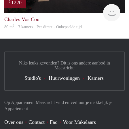
1220
€
Imm
Charles Vos Cour
2
80 m
· 3 kamers · Per direct - Onbepaalde tijd
Niks leuks gevonden? Dit is ons andere aanbod in
Maastricht:
Studio's
Huurwoningen
Kamers
Op Appartement Maastricht vind en verhuur je makkelijk je
Appartement
Over ons
Contact
Faq
Voor Makelaars