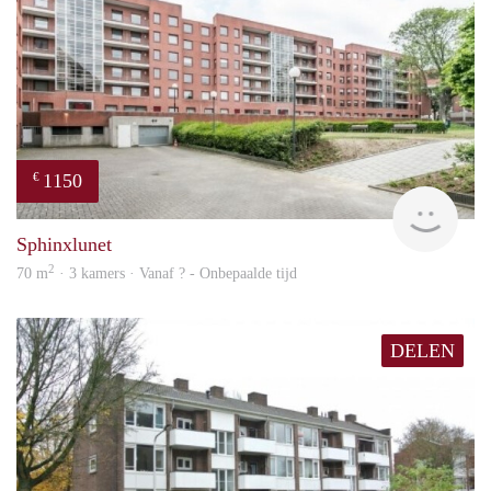
1150
€
finde
Sphinxlunet
2
70 m
· 3 kamers · Vanaf ? - Onbepaalde tijd
DELEN