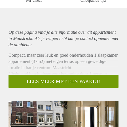
Per direct
Onbepaalde tijd
Op deze pagina vind je alle informatie over dit
appartement
in Maastricht. Als je vragen hebt kun je contact opnemen met
de aanbieder.
Compact, maar zeer leuk en goed onderhouden 1 slaapkamer
appartement (37m2) met eigen terras op een geweldige
locatie in hartje centrum Maastricht.
Uitsluitend beschikbaar voor bewoning door 1 persoon.
Het appartement is op de 2de verdieping gelegen.
LEES MEER MET EEN PAKKET!
De woonkamer met open keuken v.v. een moderne opstelling
is aan de voorzijde gelegen en de slaapkamer welke toegang
biedt tot het prive terras is aan de achterzijde gelegen.
De keurige badkamer is v.v. een douchecabine, wastafel en
toilet. Er is een separate berging met witgoedaansluiting.
Het gehele appartement is v.v. een nette laminaatvloer.
Huurprijs 750,- excl. G/W/E. Waarborgsom gelijk aan 1