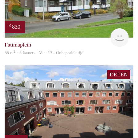
830
€
rent
Fatimaplein
2
55 m
· 3 kamers · Vanaf ? - Onbepaalde tijd
DELEN