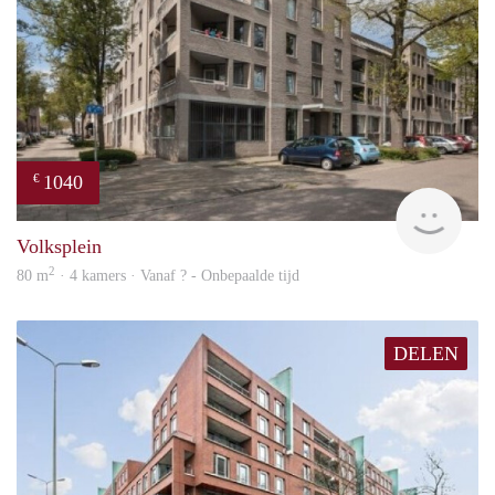
1040
€
rent
Volksplein
2
80 m
· 4 kamers · Vanaf ? - Onbepaalde tijd
DELEN