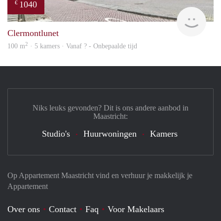
1040
€
finde
Clermontlunet
2
100 m
· 5 kamers · Vanaf ? - Onbepaalde tijd
Niks leuks gevonden? Dit is ons andere aanbod in
Maastricht:
Studio's
Huurwoningen
Kamers
Op Appartement Maastricht vind en verhuur je makkelijk je
Appartement
Over ons
Contact
Faq
Voor Makelaars