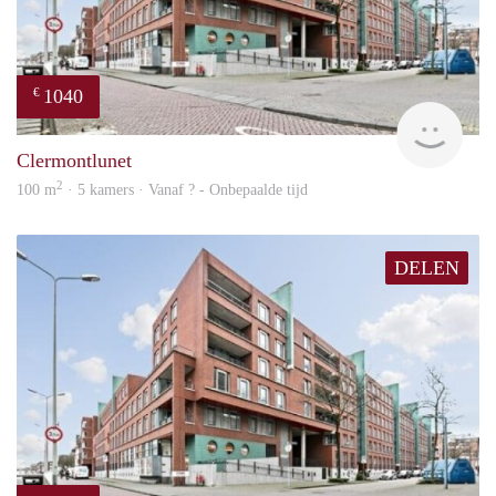
1040
€
rent
Clermontlunet
2
100 m
· 5 kamers · Vanaf ? - Onbepaalde tijd
DELEN