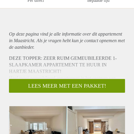
Per direct
Bepaalde tijd
Op deze pagina vind je alle informatie over dit
appartement
in Maastricht. Als je vragen hebt kun je contact opnemen met
de aanbieder.
DEZE TOPPER: ZEER RUIM GEMEUBILEERDE 1-
SLAAPKAMER APPARTEMENT TE HUUR IN
HARTJE MAASTRICHT!
Heel mooi gemeubileerd appartement in het centrum van
Maastricht. Gelegen op loopafstand van winkels,
LEES MEER MET EEN PAKKET!
supermarkten, universiteiten en cultuur en culturele
gelegenheden.
Het appartement bevindt zich op de eerste verdieping van het
pand.
Het gehele appartement is 79m2
Te huur voor maximaal 6 maanden!