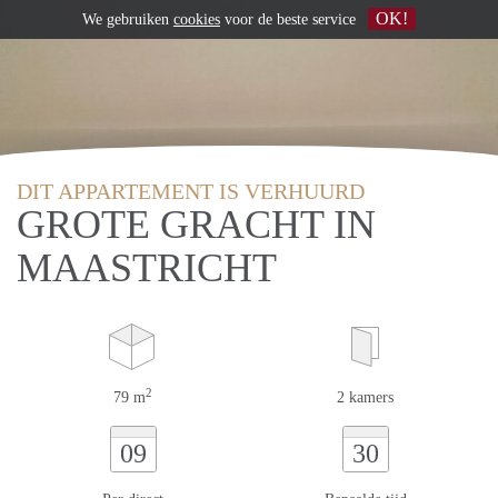
OK!
We gebruiken
cookies
voor de beste service
DIT APPARTEMENT IS VERHUURD
GROTE GRACHT IN
MAASTRICHT
2
79 m
2 kamers
09
30